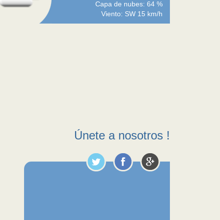
Capa de nubes: 64 %
Viento: SW 15 km/h
Únete a nosotros !