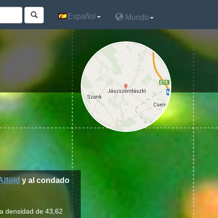
Español
Español
Mundo
Mundo
Alföld
y al condado
na densidad de 43,62