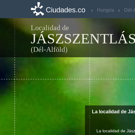
Ciudades.co
Ciudades.co
Hungría
Hungría
Dél-A
Dél-A
Localidad de
JÁSZSZENTLÁ
(Dél-Alföld)
La localidad de Já
La localidad de Jás