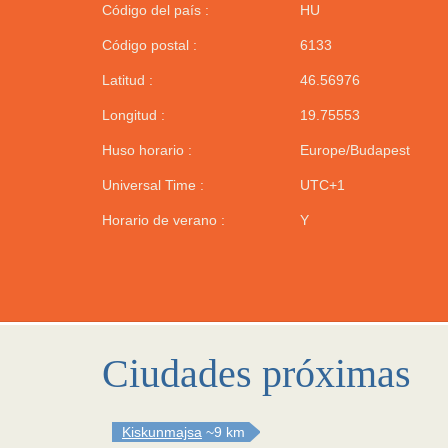
Código del país :
HU
Código postal :
6133
Latitud :
46.56976
Longitud :
19.75553
Huso horario :
Europe/Budapest
Universal Time :
UTC+1
Horario de verano :
Y
Ciudades próximas
Kiskunmajsa
~9 km