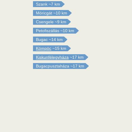
Szank
~7 km
Móricgát
~10 km
Csengele
~9 km
Petofiszállás
~10 km
Bugac
~14 km
Kömpöc
~15 km
Kiskunfélegyháza
~17 km
Bugacpusztaháza
~17 km