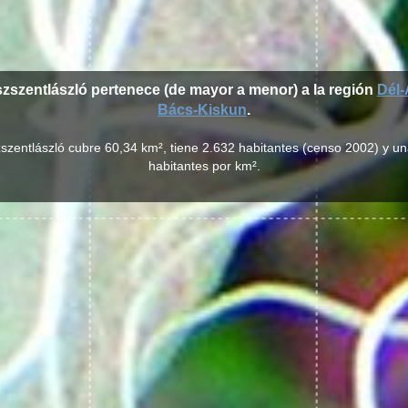
szszentlászló pertenece (de mayor a menor) a la región
Dél-
Bács-Kiskun
.
zszentlászló cubre 60,34 km², tiene 2.632 habitantes (censo 2002) y u
habitantes por km².