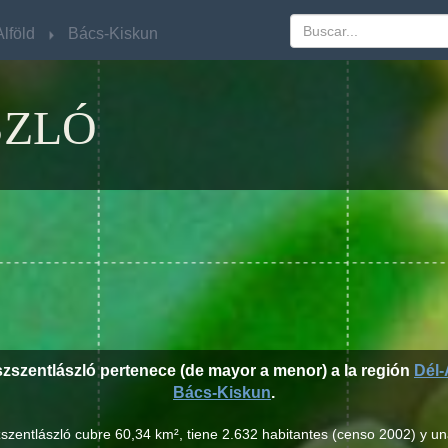
lföld
lföld
Bács-Kiskun
Bács-Kiskun
SZLÓ
szszentlászló pertenece (de mayor a menor) a la región
Dél-
Bács-Kiskun
.
zszentlászló cubre 60,34 km², tiene 2.632 habitantes (censo 2002) y u