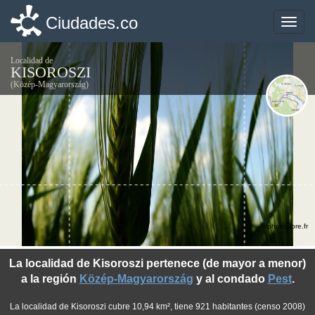
Ciudades.co
Ciudades.co
Toggle
Toggle
naviga
naviga
Localidad de
KISOROSZI
(Közép-Magyarország)
©photo-libre.fr
La localidad de Kisoroszi pertenece (de mayor a menor)
a la región
Közép-Magyarország
y al condado
Pest
.
La localidad de Kisoroszi cubre 10,94 km², tiene 921 habitantes (censo 2008)