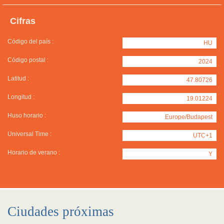
Cifras
Código del país :
HU
Código postal :
2024
Latitud :
47.80726
Longitud :
19.01224
Huso horario :
Europe/Budapest
Universal Time :
UTC+1
Horario de verano :
Y
Ciudades próximas