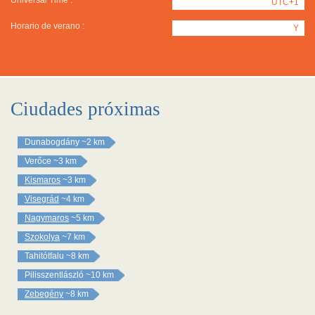
Universal Time :
UTC+1
Horario de verano :
Y
Ciudades próximas
Dunabogdány
~2 km
Verőce
~3 km
Kismaros
~3 km
Visegrád
~4 km
Nagymaros
~5 km
Szokolya
~7 km
Tahitótfalu
~8 km
Pilisszentlászló
~10 km
Zebegény
~8 km