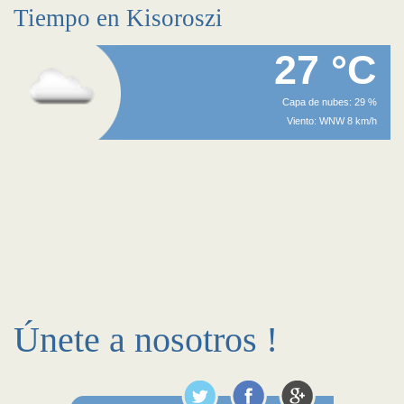
Tiempo en Kisoroszi
27 °C
Capa de nubes: 29 %
Viento: WNW 8 km/h
Únete a nosotros !