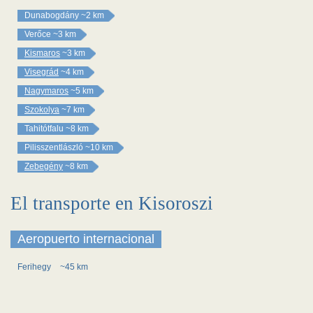
Dunabogdány
~2 km
Verőce
~3 km
Kismaros
~3 km
Visegrád
~4 km
Nagymaros
~5 km
Szokolya
~7 km
Tahitótfalu
~8 km
Pilisszentlászló
~10 km
Zebegény
~8 km
El transporte en Kisoroszi
Aeropuerto internacional
Ferihegy
~45 km