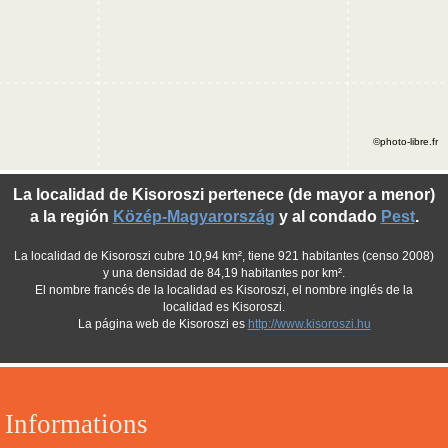
©photo-libre.fr
La localidad de Kisoroszi pertenece (de mayor a menor)
a la región
Közép-Magyarország
y al condado
Pest
.
La localidad de Kisoroszi cubre 10,94 km², tiene 921 habitantes (censo 2008)
y una densidad de 84,19 habitantes por km².
El nombre francés de la localidad es Kisoroszi, el nombre inglés de la
localidad es Kisoroszi.
La página web de Kisoroszi es
http://www.kisoroszi.hu
Informations