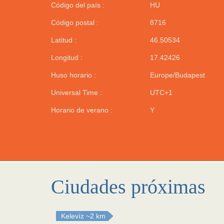
Código del país :
HU
Código postal :
8716
Latitud :
46.50534
Longitud :
17.42426
Huso horario :
Europe/Budapest
Universal Time :
UTC+1
Horario de verano :
Y
Ciudades próximas
Kelevíz
~2 km