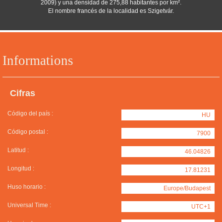
2009) y una densidad de 275,88 habitantes por km².
El nombre francés de la localidad es Szigetvár.
Informations
Cifras
Código del país :
HU
Código postal :
7900
Latitud :
46.04826
Longitud :
17.81231
Huso horario :
Europe/Budapest
Universal Time :
UTC+1