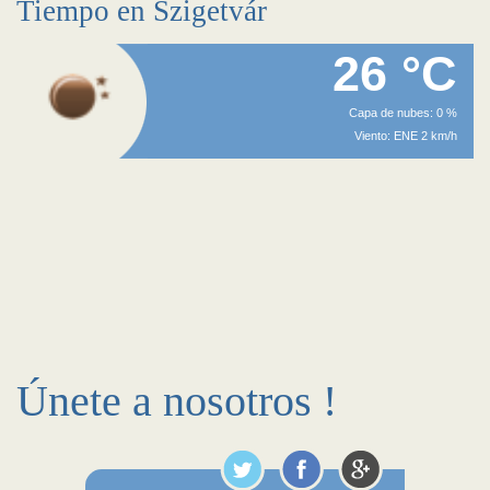
Tiempo en Szigetvár
26 °C
Capa de nubes: 0 %
Viento: ENE 2 km/h
Únete a nosotros !