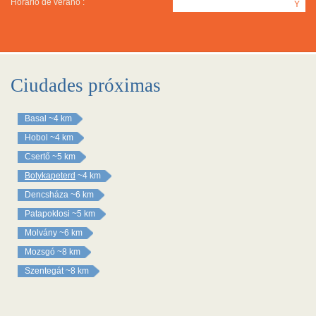
Horario de verano :
Y
Ciudades próximas
Basal
~4 km
Hobol
~4 km
Csertő
~5 km
Botykapeterd
~4 km
Dencsháza
~6 km
Patapoklosi
~5 km
Molvány
~6 km
Mozsgó
~8 km
Szentegát
~8 km