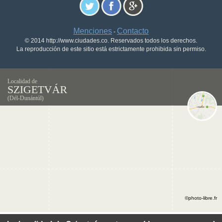
Menciones
Contacto
-
© 2014 http://www.ciudades.co. Reservados todos los derechos.
La reproducción de este sitio está estrictamente prohibida sin permiso.
Localidad de
SZIGETVÁR
(Dél-Dunántúl)
©photo-libre.fr