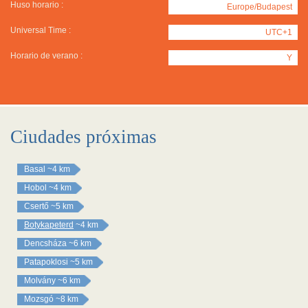
Huso horario :
Europe/Budapest
Universal Time :
UTC+1
Horario de verano :
Y
Ciudades próximas
Basal
~4 km
Hobol
~4 km
Csertő
~5 km
Botykapeterd
~4 km
Dencsháza
~6 km
Patapoklosi
~5 km
Molvány
~6 km
Mozsgó
~8 km