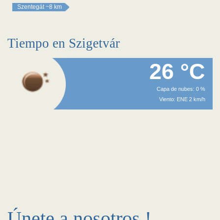
Szentegát
~8 km
Tiempo en Szigetvár
26 °C
Capa de nubes: 0 %
Viento: ENE 2 km/h
Únete a nosotros !