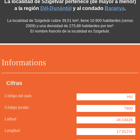
La localidad de Szigetvár pertenece (de mayor a menor)
a la región
Dél-Dunántúl
y al condado
Baranya
.
La localidad de Szigetvár cubre 39,51 km², tiene 10.900 habitantes (censo
2009) y una densidad de 275,88 habitantes por km².
El nombre francés de la localidad es Szigetvár.
Informations
Cifras
Código del país :
HU
Código postal :
7900
Latitud :
46.04826
Longitud :
17.81231