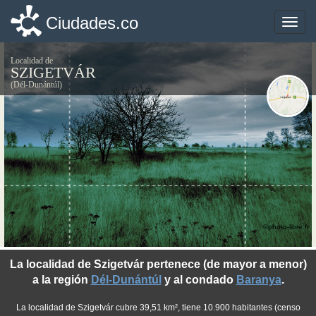
Ciudades.co
Ciudades.co
Toggle
Toggle
naviga
naviga
Localidad de
SZIGETVÁR
(Dél-Dunántúl)
©photo-libre.fr
La localidad de Szigetvár pertenece (de mayor a menor)
a la región
Dél-Dunántúl
y al condado
Baranya
.
La localidad de Szigetvár cubre 39,51 km², tiene 10.900 habitantes (censo