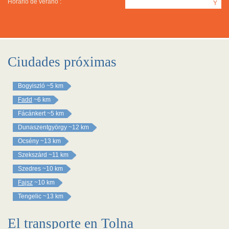
Horario de verano :
Y
Ciudades próximas
Bogyiszló
~5 km
Fadd
~6 km
Fácánkert
~5 km
Dunaszentgyörgy
~12 km
Ocsény
~13 km
Szekszárd
~11 km
Szedres
~10 km
Fajsz
~10 km
Tengelic
~13 km
El transporte en Tolna