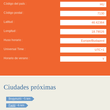
Código del país :
HU
Código postal :
7130
Latitud :
46.42364
Longitud :
18.79026
Huso horario :
Europe/Budapest
Universal Time :
UTC+1
Horario de verano :
Y
Ciudades próximas
Bogyiszló
~5 km
Fadd
~6 km