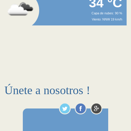
34 °C
Capa de nubes: 90 %
Viento: NNW 19 km/h
Únete a nosotros !