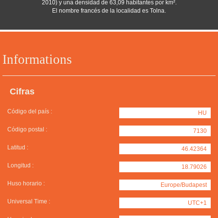
2010) y una densidad de 63,09 habitantes por km².
El nombre francés de la localidad es Tolna.
Informations
Cifras
Código del país :
HU
Código postal :
7130
Latitud :
46.42364
Longitud :
18.79026
Huso horario :
Europe/Budapest
Universal Time :
UTC+1