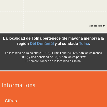
©photo-libre.fr
La localidad de Tolna pertenece (de mayor a menor) a la
región
Dél-Dunántúl
y al condado
Tolna
.
La localidad de Tolna cubre 3.703,31 km², tiene 233.650 habitantes (censo
2010) y una densidad de 63,09 habitantes por km².
El nombre francés de la localidad es Tolna.
Informations
Cifras