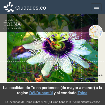
Ciudades.co
Ciudades.co
Toggle
Toggle
naviga
naviga
Localidad de
TOLNA
(Dél-Dunántúl)
©photo-libre.fr
La localidad de Tolna pertenece (de mayor a menor) a la
región
Dél-Dunántúl
y al condado
Tolna
.
La localidad de Tolna cubre 3.703,31 km², tiene 233.650 habitantes (censo