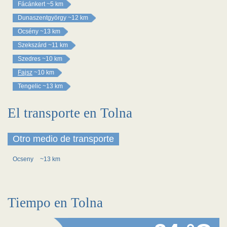
Fácánkert
~5 km
Dunaszentgyörgy
~12 km
Ocsény
~13 km
Szekszárd
~11 km
Szedres
~10 km
Fajsz
~10 km
Tengelic
~13 km
El transporte en Tolna
Otro medio de transporte
Ocseny
~13 km
Tiempo en Tolna