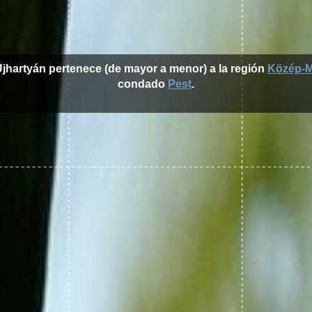
Újhartyán pertenece (de mayor a menor) a la región
Közép-M
condado
Pest
.