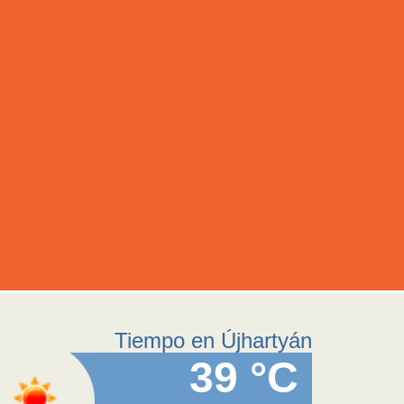
Tiempo en Újhartyán
39 °C