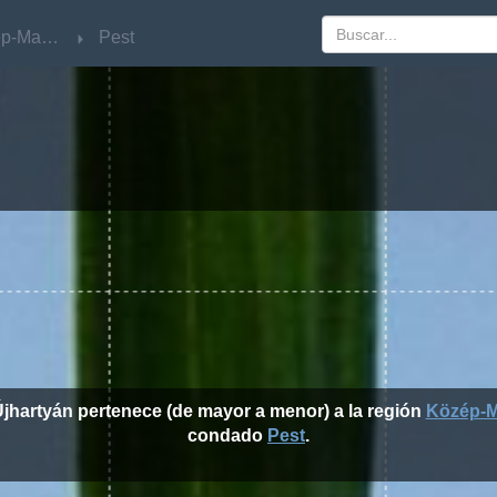
Közép-Magyarország
Közép-Magyarország
Pest
Pest
Újhartyán pertenece (de mayor a menor) a la región
Közép-M
condado
Pest
.