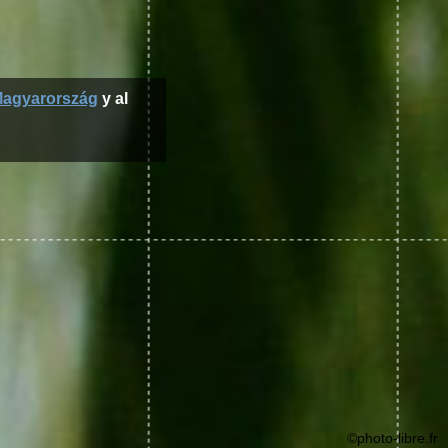
agyarország
y al
©photo-libre.fr