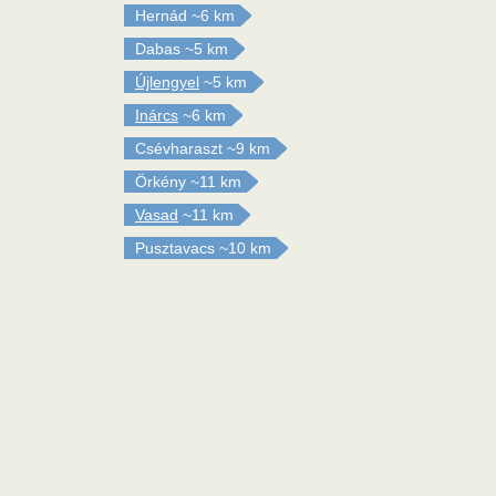
Hernád
~6 km
Dabas
~5 km
Újlengyel
~5 km
Inárcs
~6 km
Csévharaszt
~9 km
Örkény
~11 km
Vasad
~11 km
Pusztavacs
~10 km