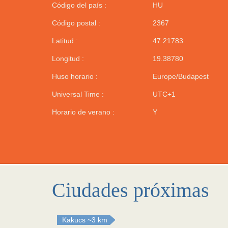
Código del país :
HU
Código postal :
2367
Latitud :
47.21783
Longitud :
19.38780
Huso horario :
Europe/Budapest
Universal Time :
UTC+1
Horario de verano :
Y
Ciudades próximas
Kakucs
~3 km