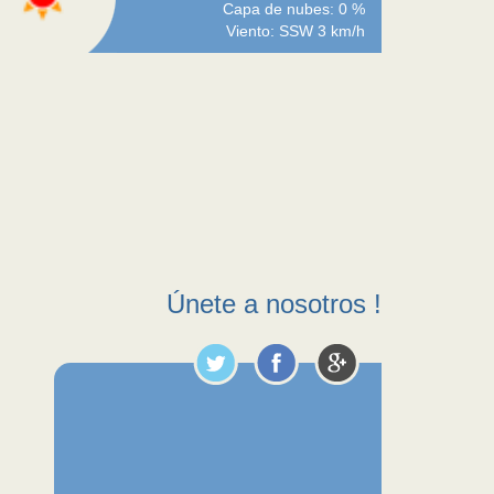
Capa de nubes: 0 %
Viento: SSW 3 km/h
Únete a nosotros !