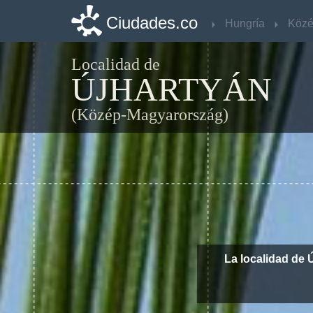
Ciudades.co
Ciudades.co
Hungría
Hungría
Localidad de
ÚJHARTYÁN
(Közép-Magyarország)
La localidad de 