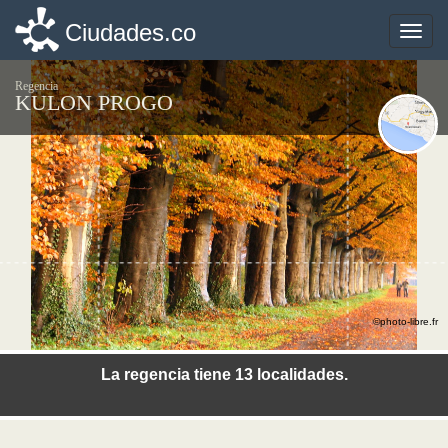
Ciudades.co
Ciudades.co
Toggle
Toggle
naviga
naviga
Regencia
KULON PROGO
©photo-libre.fr
La regencia tiene 13 localidades.