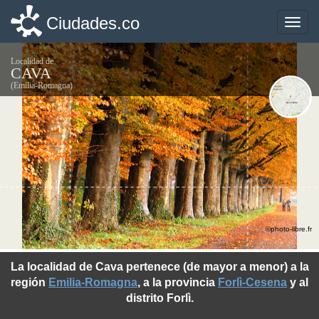
Ciudades.co
Ciudades.co
Toggle
Toggle
naviga
naviga
Localidad de
CAVA
(Emilia-Romagna)
©photo-libre.fr
La localidad de Cava pertenece (de mayor a menor) a la
región
Emilia-Romagna
, a la provincia
Forlì-Cesena
y al
distrito Forlì.