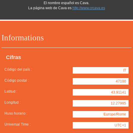
El nombre español es Cava.
La página web de Cava es
http://www.crcava.es
Informations
Cifras
Código del país :
IT
Código postal :
47100
Latitud :
43.91141
Longitud :
12.27985
Huso horario :
Europe/Rome
Universal Time :
UTC+1