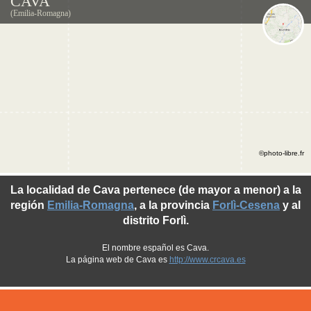
CAVA
(Emilia-Romagna)
©photo-libre.fr
La localidad de Cava pertenece (de mayor a menor) a la
región
Emilia-Romagna
, a la provincia
Forlì-Cesena
y al
distrito Forlì.
El nombre español es Cava.
La página web de Cava es
http://www.crcava.es