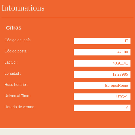
Informations
Cifras
Código del país :
IT
Código postal :
47100
Latitud :
43.91141
Longitud :
12.27985
Huso horario :
Europe/Rome
Universal Time :
UTC+1
Horario de verano :
Y