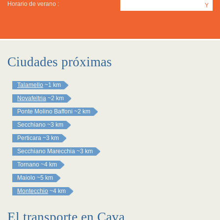
Horario de verano :
Y
Ciudades próximas
Talamello
~1 km
Novafeltria
~2 km
Ponte Molino Baffoni
~2 km
Secchiano
~3 km
Perticara
~3 km
Secchiano Marecchia
~3 km
Tornano
~4 km
Maiolo
~5 km
Montecchio
~4 km
El transporte en Cava