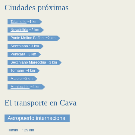
Ciudades próximas
Talamello
~1 km
Novafeltria
~2 km
Ponte Molino Baffoni
~2 km
Secchiano
~3 km
Perticara
~3 km
Secchiano Marecchia
~3 km
Tornano
~4 km
Maiolo
~5 km
Montecchio
~4 km
El transporte en Cava
Aeropuerto internacional
Rimini
~29 km