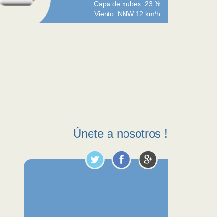
Capa de nubes: 23 %
Viento: NNW 12 km/h
Únete a nosotros !