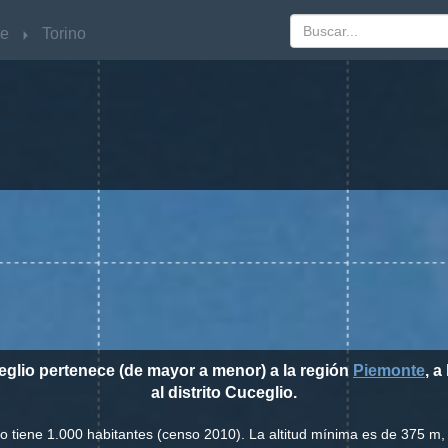
te
te
Torino
Torino
eglio pertenece (de mayor a menor) a la región
Piemonte
, a
al distrito Cuceglio.
io tiene 1.000 habitantes (censo 2010). La altitud mínima es de 375 m, 