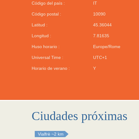
Código del país :
IT
Código postal :
10090
Latitud :
45.36044
Longitud :
7.81635
Huso horario :
Europe/Rome
Universal Time :
UTC+1
Horario de verano :
Y
Ciudades próximas
Vialfrè
~2 km