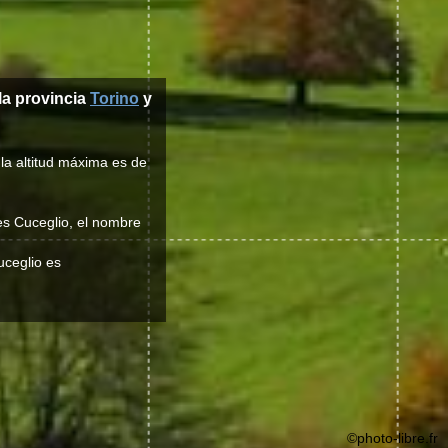
 la provincia
Torino
y
la altitud máxima es de
 es Cuceglio, el nombre
uceglio es
©photo-libre.fr