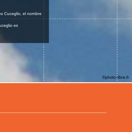
 es Cuceglio, el nombre
uceglio es
©photo-libre.fr