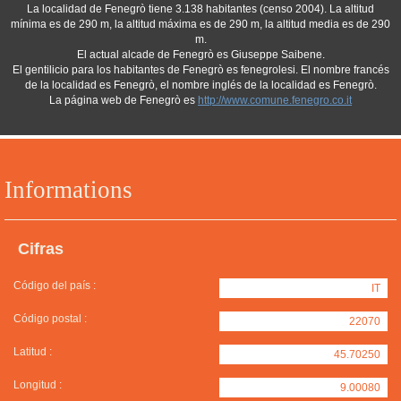
La localidad de Fenegrò tiene 3.138 habitantes (censo 2004). La altitud
mínima es de 290 m, la altitud máxima es de 290 m, la altitud media es de 290
m.
El actual alcade de Fenegrò es Giuseppe Saibene.
El gentilicio para los habitantes de Fenegrò es fenegrolesi. El nombre francés
de la localidad es Fenegrò, el nombre inglés de la localidad es Fenegrò.
La página web de Fenegrò es
http://www.comune.fenegro.co.it
Informations
Cifras
Código del país :
IT
Código postal :
22070
Latitud :
45.70250
Longitud :
9.00080