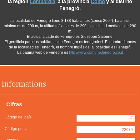
la región
Lombardia
, a la provincia
Como
y al distrito
Fenegrò.
La localidad de Fenegrò tiene 3.138 habitantes (censo 2004). La altitud
mínima es de 290 m, la altitud máxima es de 290 m, la altitud media es de 290
m.
El actual alcade de Fenegrò es Giuseppe Saibene.
El gentilicio para los habitantes de Fenegrò es fenegrolesi. El nombre francés
de la localidad es Fenegrò, el nombre inglés de la localidad es Fenegrò.
La página web de Fenegrò es
http://www.comune.fenegro.co.it
Informations
Cifras
Código del país :
IT
Código postal :
22070