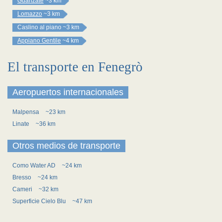
Guanzate
~3 km
Lomazzo
~3 km
Caslino al piano
~3 km
Appiano Gentile
~4 km
El transporte en Fenegrò
Aeropuertos internacionales
Malpensa
~23 km
Linate
~36 km
Otros medios de transporte
Como Water AD
~24 km
Bresso
~24 km
Cameri
~32 km
Superficie Cielo Blu
~47 km