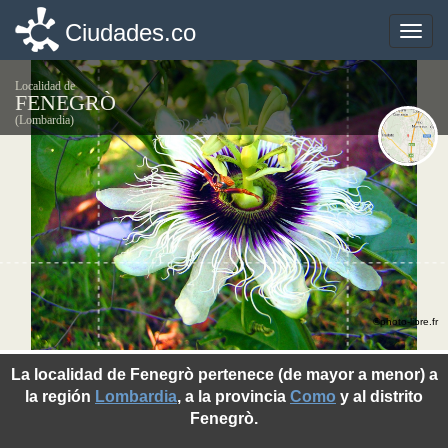
Ciudades.co
Ciudades.co
Toggle
Toggle
naviga
naviga
Localidad de
FENEGRÒ
(Lombardia)
©photo-libre.fr
La localidad de Fenegrò pertenece (de mayor a menor) a
la región
Lombardia
, a la provincia
Como
y al distrito
Fenegrò.