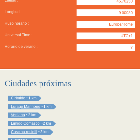
Latitud :
45.70250
Longitud :
9.00080
Huso horario :
Europe/Rome
Universal Time :
UTC+1
Horario de verano :
Y
Ciudades próximas
Cirimido
~1 km
Lurago Marinone
~1 km
Veniano
~2 km
Limido Comasco
~2 km
Cascina restelli
~3 km