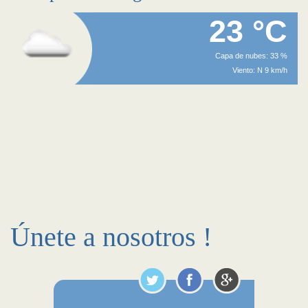
23 °C
Capa de nubes: 33 %
Viento: N 9 km/h
Únete a nosotros !