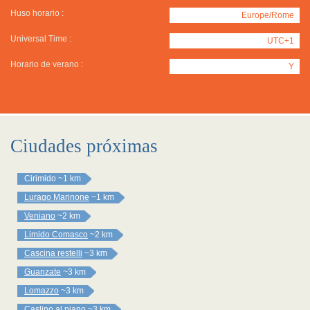
Huso horario :
Europe/Rome
Universal Time :
UTC+1
Horario de verano :
Y
Ciudades próximas
Cirimido
~1 km
Lurago Marinone
~1 km
Veniano
~2 km
Limido Comasco
~2 km
Cascina restelli
~3 km
Guanzate
~3 km
Lomazzo
~3 km
Caslino al piano
~3 km