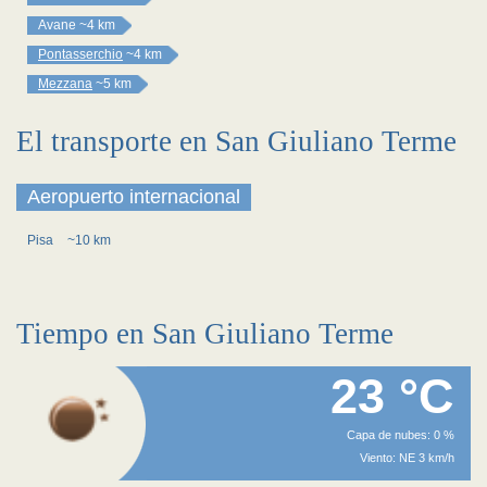
Avane
~4 km
Pontasserchio
~4 km
Mezzana
~5 km
El transporte en San Giuliano Terme
Aeropuerto internacional
Pisa
~10 km
Tiempo en San Giuliano Terme
23 °C
Capa de nubes: 0 %
Viento: NE 3 km/h