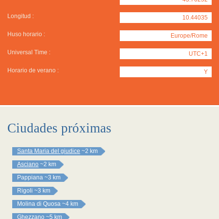
Longitud :
10.44035
Huso horario :
Europe/Rome
Universal Time :
UTC+1
Horario de verano :
Y
Ciudades próximas
Santa Maria del giudice
~2 km
Asciano
~2 km
Pappiana
~3 km
Rigoli
~3 km
Molina di Quosa
~4 km
Ghezzano
~5 km