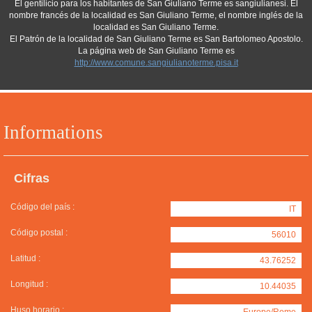
El gentilicio para los habitantes de San Giuliano Terme es sangiulianesi. El
nombre francés de la localidad es San Giuliano Terme, el nombre inglés de la
localidad es San Giuliano Terme.
El Patrón de la localidad de San Giuliano Terme es San Bartolomeo Apostolo.
La página web de San Giuliano Terme es
http://www.comune.sangiulianoterme.pisa.it
Informations
Cifras
Código del país :
IT
Código postal :
56010
Latitud :
43.76252
Longitud :
10.44035
Huso horario :
Europe/Rome