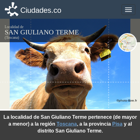
Ciudades.co
Ciudades.co
Toggle
Toggle
naviga
naviga
Localidad de
SAN GIULIANO TERME
(Toscana)
©photo-libre.fr
La localidad de San Giuliano Terme pertenece (de mayor
a menor) a la región
Toscana
, a la provincia
Pisa
y al
distrito San Giuliano Terme.