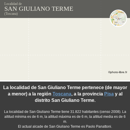
Localidad de
SAN GIULIANO TERME
(Toscana)
©photo-libre.fr
La localidad de San Giuliano Terme pertenece (de mayor
a menor) a la región
Toscana
, a la provincia
Pisa
y al
distrito San Giuliano Terme.
La localidad de San Giuliano Terme tiene 31.822 habitantes (censo 2008). La
altitud mínima es de 6 m, la altitud máxima es de 6 m, la altitud media es de 6
m.
El actual alcade de San Giuliano Terme es Paolo Panattoni.