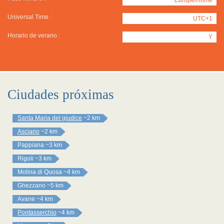
Universal Time :
UTC+1
Horario de verano :
Y
Ciudades próximas
Santa Maria del giudice
~2 km
Asciano
~2 km
Pappiana
~3 km
Rigoli
~3 km
Molina di Quosa
~4 km
Ghezzano
~5 km
Avane
~4 km
Pontasserchio
~4 km