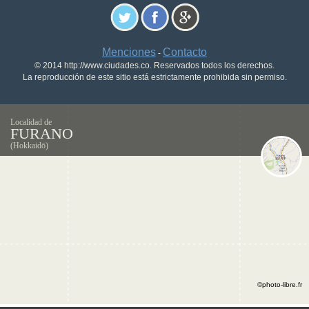
Menciones
Contacto
-
© 2014 http://www.ciudades.co. Reservados todos los derechos.
La reproducción de este sitio está estrictamente prohibida sin permiso.
Localidad de
FURANO
(Hokkaidō)
©photo-libre.fr