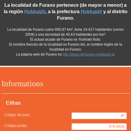
La localidad de Furano pertenece (de mayor a menor) a
la región
Hokkaidō
, a la prefectura
Hokkaidō
y al distrito
Furano.
La localidad de Furano cubre 600,97 km², tiene 24.417 habitantes (censo
2009) y una densidad de 40,63 habitantes por km².
El actual alcade de Furano es Yoshiaki Noto.
El nombre francés de la localidad es Furano-shi, el nombre inglés de la
localidad es Furano.
La página web de Furano es
http://www.city.furano.hokkaido.jp
Informations
Cifras
Código del país :
JP
Código postal :
076-0026