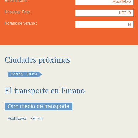
Huso horario :
Asia/Tokyo
Universal Time :
UTC+9
Horario de verano :
N
Ciudades próximas
Sorachi
~19 km
El transporte en Furano
Otro medio de transporte
Asahikawa
~36 km