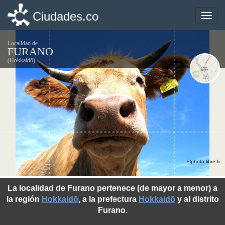
Ciudades.co
Ciudades.co
Toggle
Toggle
naviga
naviga
Localidad de
FURANO
(Hokkaidō)
©photo-libre.fr
La localidad de Furano pertenece (de mayor a menor) a
la región
Hokkaidō
, a la prefectura
Hokkaidō
y al distrito
Furano.