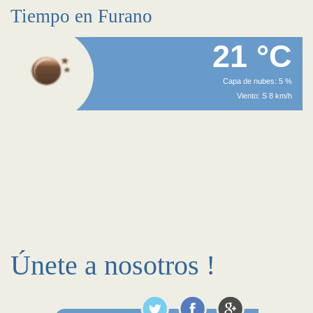
Tiempo en Furano
21 °C
Capa de nubes: 5 %
Viento: S 8 km/h
Únete a nosotros !