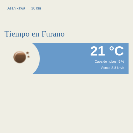
Asahikawa
~36 km
Tiempo en Furano
21 °C
Capa de nubes: 5 %
Viento: S 8 km/h