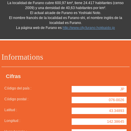
La localidad de Furano cubre 600,97 km², tiene 24.417 habitantes (censo
2009) y una densidad de 40,63 habitantes por km².
El actual alcade de Furano es Yoshiaki Noto.
El nombre francés de la localidad es Furano-shi, el nombre inglés de la
localidad es Furano.
La página web de Furano es
http://www.city.furano.hokkaido.jp
Informations
Cifras
Código del país :
JP
Código postal :
076-0026
Latitud :
43.34893
Longitud :
142.38645