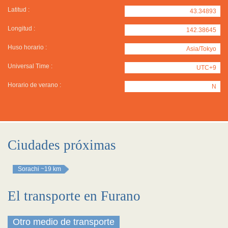
Latitud :
43.34893
Longitud :
142.38645
Huso horario :
Asia/Tokyo
Universal Time :
UTC+9
Horario de verano :
N
Ciudades próximas
Sorachi
~19 km
El transporte en Furano
Otro medio de transporte