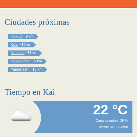
Ciudades próximas
Hokuto
~9 km
Kōfu
~11 km
Nirasaki
~11 km
Nakakoma
~15 km
Yamanashi
~13 km
Tiempo en Kai
22 °C
Capa de nubes: 36 %
Viento: NNE 2 km/h