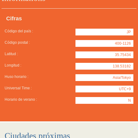
Cifras
Código del país :
JP
Código postal :
400-1126
Latitud :
35.75434
Longitud :
138.53182
Huso horario :
Asia/Tokyo
Universal Time :
UTC+9
Horario de verano :
N
Ciudades próximas