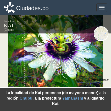
Ciudades.co
Ciudades.co
Toggle
Toggle
naviga
naviga
Localidad de
KAI
(Chūbu)
©photo-libre.fr
La localidad de Kai pertenece (de mayor a menor) a la
región
Chūbu
, a la prefectura
Yamanashi
y al distrito
Kai.