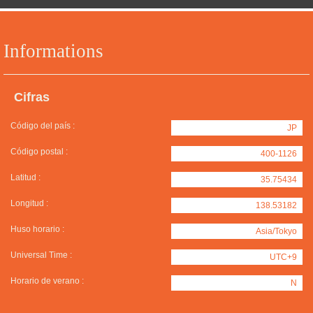
Informations
Cifras
Código del país :
JP
Código postal :
400-1126
Latitud :
35.75434
Longitud :
138.53182
Huso horario :
Asia/Tokyo
Universal Time :
UTC+9
Horario de verano :
N