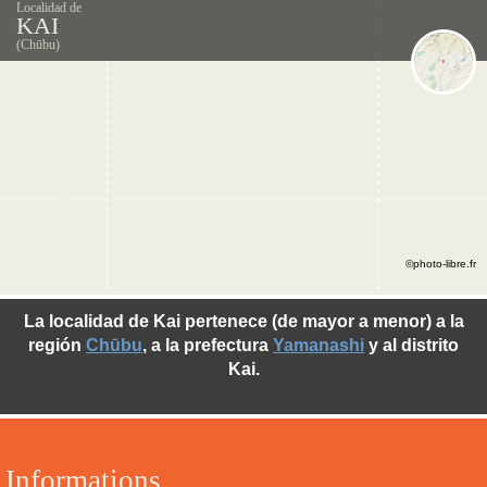
Localidad de
KAI
(Chūbu)
©photo-libre.fr
La localidad de Kai pertenece (de mayor a menor) a la
región
Chūbu
, a la prefectura
Yamanashi
y al distrito
Kai.
Informations