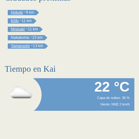
Hokuto
~9 km
Kōfu
~11 km
Nirasaki
~11 km
Nakakoma
~15 km
Yamanashi
~13 km
Tiempo en Kai
22 °C
Capa de nubes: 36 %
Viento: NNE 2 km/h