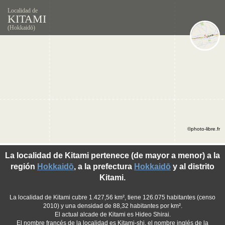
Localidad de
KITAMI
(Hokkaidō)
©photo-libre.fr
La localidad de Kitami pertenece (de mayor a menor) a la
región
Hokkaidō
, a la prefectura
Hokkaidō
y al distrito
Kitami.
La localidad de Kitami cubre 1.427,56 km², tiene 126.075 habitantes (censo
2010) y una densidad de 88,32 habitantes por km².
El actual alcade de Kitami es Hideo Shirai.
El nombre francés de la localidad es Kitami-shi, el nombre inglés de la