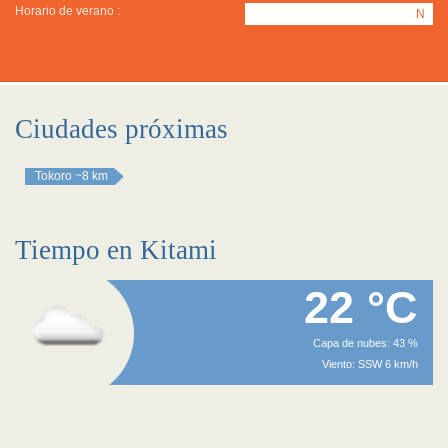
Horario de verano :
N
Ciudades próximas
Tokoro
~8 km
Tiempo en Kitami
22 °C
Capa de nubes: 43 %
Viento: SSW 6 km/h