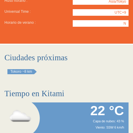
Huso horario :
Asia/Tokyo
Universal Time :
UTC+9
Horario de verano :
N
Ciudades próximas
Tokoro
~8 km
Tiempo en Kitami
22 °C
Capa de nubes: 43 %
Viento: SSW 6 km/h