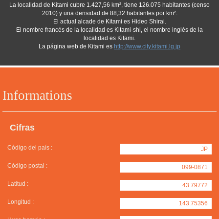
La localidad de Kitami cubre 1.427,56 km², tiene 126.075 habitantes (censo
2010) y una densidad de 88,32 habitantes por km².
El actual alcade de Kitami es Hideo Shirai.
El nombre francés de la localidad es Kitami-shi, el nombre inglés de la
localidad es Kitami.
La página web de Kitami es
http://www.city.kitami.lg.jp
Informations
Cifras
Código del país :
JP
Código postal :
099-0871
Latitud :
43.79772
Longitud :
143.75356