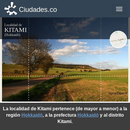
Ciudades.co
Ciudades.co
Toggle
Toggle
naviga
naviga
Localidad de
KITAMI
(Hokkaidō)
©photo-libre.fr
La localidad de Kitami pertenece (de mayor a menor) a la
región
Hokkaidō
, a la prefectura
Hokkaidō
y al distrito
Kitami.