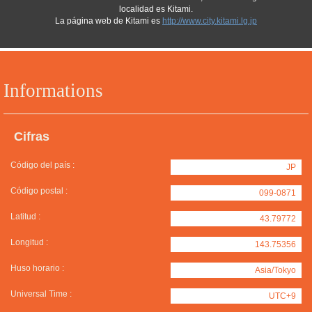
localidad es Kitami.
La página web de Kitami es
http://www.city.kitami.lg.jp
Informations
Cifras
Código del país :
JP
Código postal :
099-0871
Latitud :
43.79772
Longitud :
143.75356
Huso horario :
Asia/Tokyo
Universal Time :
UTC+9