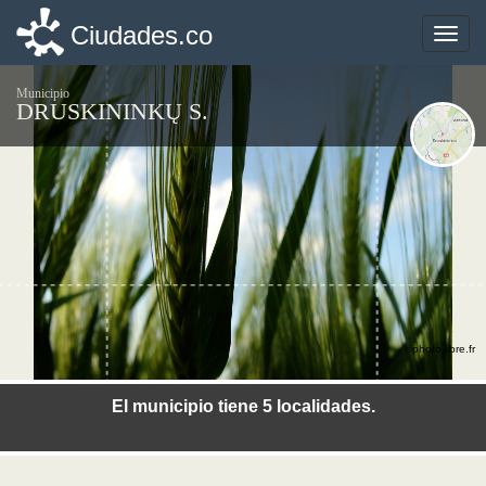
Ciudades.co
Ciudades.co
Toggle
Toggle
naviga
naviga
Municipio
DRUSKININKŲ S.
©photo-libre.fr
El municipio tiene 5 localidades.