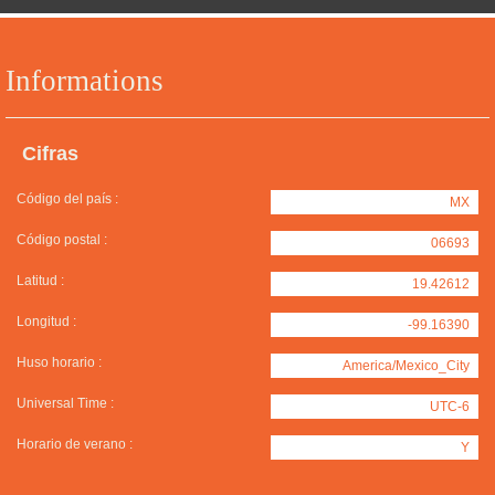
Informations
Cifras
Código del país :
MX
Código postal :
06693
Latitud :
19.42612
Longitud :
-99.16390
Huso horario :
America/Mexico_City
Universal Time :
UTC-6
Horario de verano :
Y