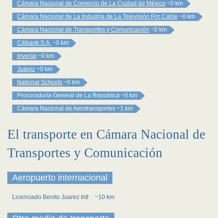
Cámara Nacional de Comercio de La Ciudad de México
~0 km
Cámara Nacional de La Industria de La Televisión Por Cable
~0 km
Cámara Nacional de Transportes y Comunicación
~0 km
Citibank S.A.
~0 km
Inverlat
~0 km
Juárez
~0 km
National Schools
~0 km
Procuraduría General de La Republica
~0 km
Cámara Nacional de Aerotransportes
~1 km
El transporte en Cámara Nacional de
Transportes y Comunicación
Aeropuerto internacional
Licenciado Benito Juarez Intl
~10 km