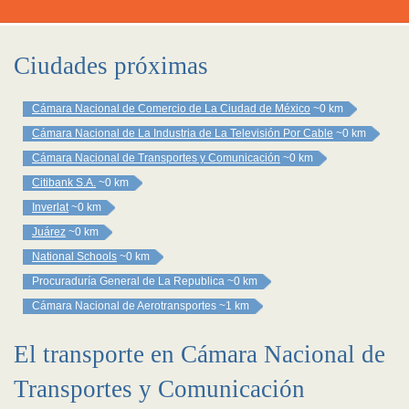
Ciudades próximas
Cámara Nacional de Comercio de La Ciudad de México
~0 km
Cámara Nacional de La Industria de La Televisión Por Cable
~0 km
Cámara Nacional de Transportes y Comunicación
~0 km
Citibank S.A.
~0 km
Inverlat
~0 km
Juárez
~0 km
National Schools
~0 km
Procuraduría General de La Republica
~0 km
Cámara Nacional de Aerotransportes
~1 km
El transporte en Cámara Nacional de
Transportes y Comunicación