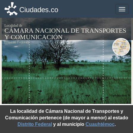
Ciudades.co
Ciudades.co
Toggle
Toggle
naviga
naviga
Localidad de
CÁMARA NACIONAL DE TRANSPORTES
Y COMUNICACIÓN
(Distrito Federal)
©photo-libre.fr
La localidad de Cámara Nacional de Transportes y
Comunicación pertenece (de mayor a menor) al estado
Distrito Federal
y al municipio
Cuauhtémoc
.