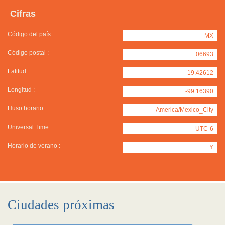
Cifras
Código del país :
MX
Código postal :
06693
Latitud :
19.42612
Longitud :
-99.16390
Huso horario :
America/Mexico_City
Universal Time :
UTC-6
Horario de verano :
Y
Ciudades próximas