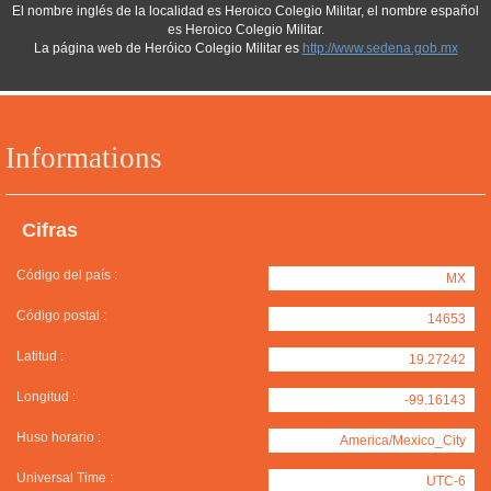
El nombre inglés de la localidad es Heroico Colegio Militar, el nombre español
es Heroico Colegio Militar.
La página web de Heróico Colegio Militar es
http://www.sedena.gob.mx
Informations
Cifras
Código del país :
MX
Código postal :
14653
Latitud :
19.27242
Longitud :
-99.16143
Huso horario :
America/Mexico_City
Universal Time :
UTC-6