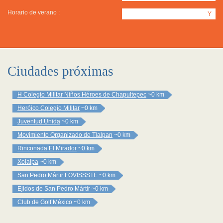
Horario de verano :
Y
Ciudades próximas
H Colegio Militar Niños Héroes de Chapultepec
~0 km
Heróico Colegio Militar
~0 km
Juventud Unida
~0 km
Movimiento Organizado de Tlalpan
~0 km
Rinconada El Mirador
~0 km
Xolalpa
~0 km
San Pedro Mártir FOVISSSTE
~0 km
Ejidos de San Pedro Mártir
~0 km
Club de Golf México
~0 km