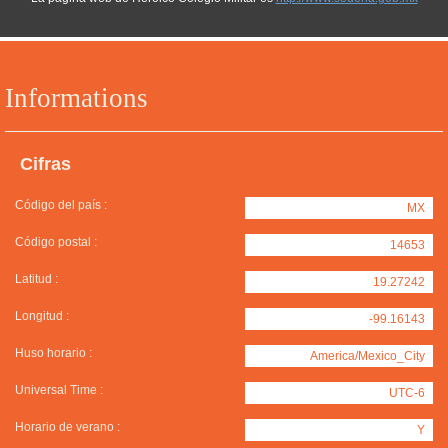
Informations
Cifras
Código del país :
MX
Código postal :
14653
Latitud :
19.27242
Longitud :
-99.16143
Huso horario :
America/Mexico_City
Universal Time :
UTC-6
Horario de verano :
Y