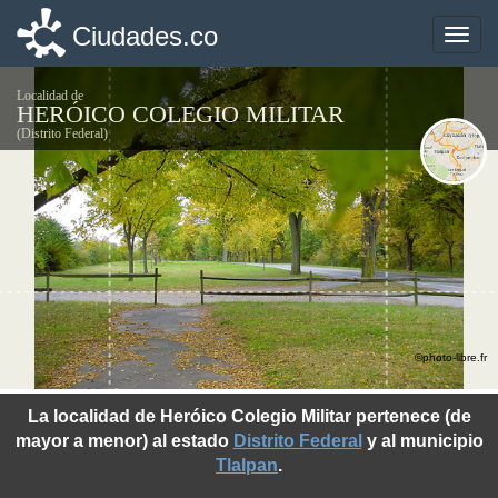
Ciudades.co
Ciudades.co
Toggle
Toggle
naviga
naviga
Localidad de
HERÓICO COLEGIO MILITAR
(Distrito Federal)
©photo-libre.fr
La localidad de Heróico Colegio Militar pertenece (de
mayor a menor) al estado
Distrito Federal
y al municipio
Tlalpan
.