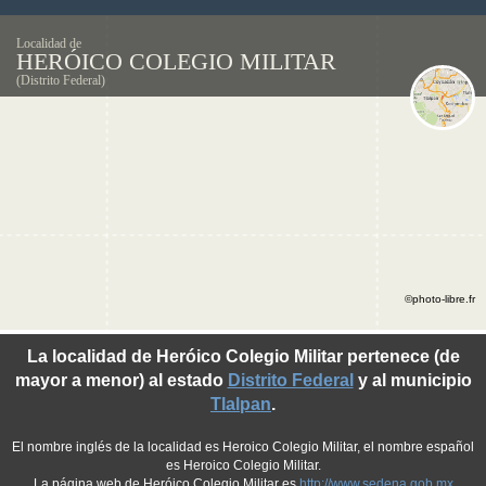
Localidad de
HERÓICO COLEGIO MILITAR
(Distrito Federal)
©photo-libre.fr
La localidad de Heróico Colegio Militar pertenece (de
mayor a menor) al estado
Distrito Federal
y al municipio
Tlalpan
.
El nombre inglés de la localidad es Heroico Colegio Militar, el nombre español
es Heroico Colegio Militar.
La página web de Heróico Colegio Militar es
http://www.sedena.gob.mx