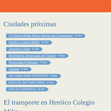
Ciudades próximas
H Colegio Militar Niños Héroes de Chapultepec
~0 km
Heróico Colegio Militar
~0 km
Juventud Unida
~0 km
Movimiento Organizado de Tlalpan
~0 km
Rinconada El Mirador
~0 km
Xolalpa
~0 km
San Pedro Mártir FOVISSSTE
~0 km
Ejidos de San Pedro Mártir
~0 km
Club de Golf México
~0 km
El transporte en Heróico Colegio