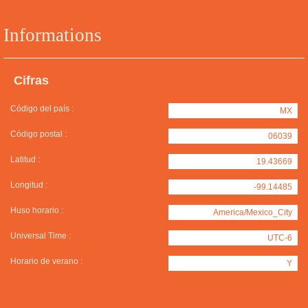
Informations
Cifras
Código del país :
MX
Código postal :
06039
Latitud :
19.43669
Longitud :
-99.14485
Huso horario :
America/Mexico_City
Universal Time :
UTC-6
Horario de verano :
Y