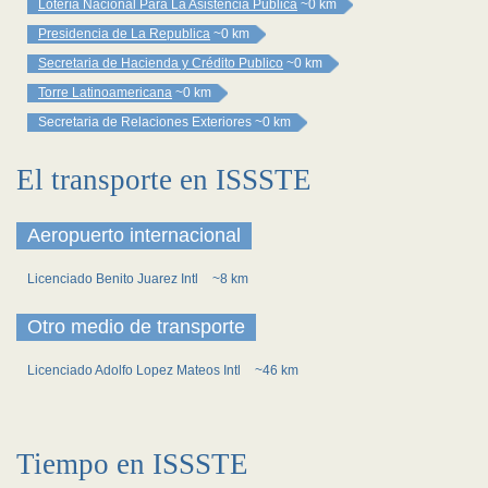
Lotería Nacional Para La Asistencia Publica
~0 km
Presidencia de La Republica
~0 km
Secretaria de Hacienda y Crédito Publico
~0 km
Torre Latinoamericana
~0 km
Secretaria de Relaciones Exteriores
~0 km
El transporte en ISSSTE
Aeropuerto internacional
Licenciado Benito Juarez Intl
~8 km
Otro medio de transporte
Licenciado Adolfo Lopez Mateos Intl
~46 km
Tiempo en ISSSTE