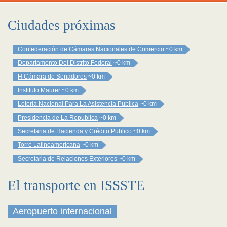
Ciudades próximas
Confederación de Cámaras Nacionales de Comercio
~0 km
Departamento Del Distrito Federal
~0 km
H Cámara de Senadores
~0 km
Instituto Maurer
~0 km
Lotería Nacional Para La Asistencia Publica
~0 km
Presidencia de La Republica
~0 km
Secretaria de Hacienda y Crédito Publico
~0 km
Torre Latinoamericana
~0 km
Secretaria de Relaciones Exteriores
~0 km
El transporte en ISSSTE
Aeropuerto internacional