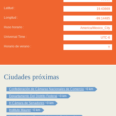
Latitud :
19.43669
Longitud :
-99.14485
Huso horario :
America/Mexico_City
Universal Time :
UTC-6
Horario de verano :
Y
Ciudades próximas
Confederación de Cámaras Nacionales de Comercio
~0 km
Departamento Del Distrito Federal
~0 km
H Cámara de Senadores
~0 km
Instituto Maurer
~0 km