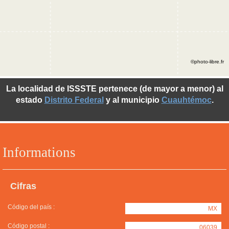
©photo-libre.fr
La localidad de ISSSTE pertenece (de mayor a menor) al
estado
Distrito Federal
y al municipio
Cuauhtémoc
.
Informations
Cifras
Código del país :
MX
Código postal :
06039