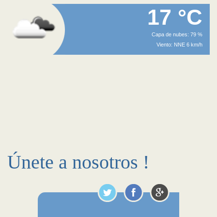
17 °C
Capa de nubes: 79 %
Viento: NNE 6 km/h
Únete a nosotros !