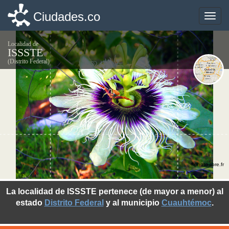
Ciudades.co
Ciudades.co
Toggle
Toggle
naviga
naviga
Localidad de
ISSSTE
(Distrito Federal)
©photo-libre.fr
La localidad de ISSSTE pertenece (de mayor a menor) al
estado
Distrito Federal
y al municipio
Cuauhtémoc
.