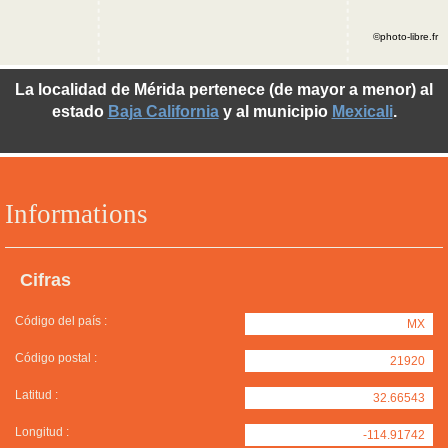
©photo-libre.fr
La localidad de Mérida pertenece (de mayor a menor) al
estado
Baja California
y al municipio
Mexicali
.
Informations
Cifras
Código del país :
MX
Código postal :
21920
Latitud :
32.66543
Longitud :
-114.91742