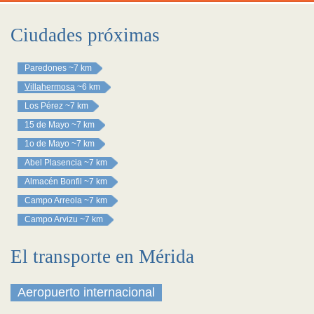
Ciudades próximas
Paredones
~7 km
Villahermosa
~6 km
Los Pérez
~7 km
15 de Mayo
~7 km
1o de Mayo
~7 km
Abel Plasencia
~7 km
Almacén Bonfil
~7 km
Campo Arreola
~7 km
Campo Arvizu
~7 km
El transporte en Mérida
Aeropuerto internacional