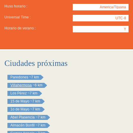
Huso horario :
America/Tijuana
Universal Time :
UTC-8
Horario de verano :
Y
Ciudades próximas
Paredones
~7 km
Villahermosa
~6 km
Los Pérez
~7 km
15 de Mayo
~7 km
1o de Mayo
~7 km
Abel Plasencia
~7 km
Almacén Bonfil
~7 km