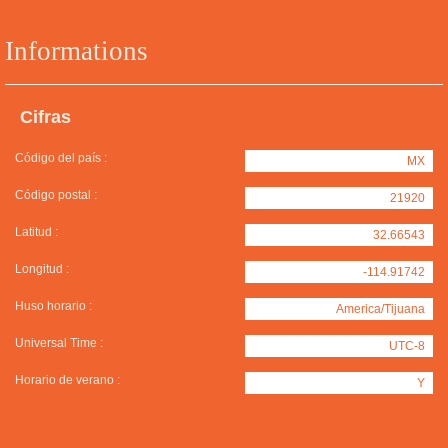
Informations
Cifras
Código del país :
MX
Código postal :
21920
Latitud :
32.66543
Longitud :
-114.91742
Huso horario :
America/Tijuana
Universal Time :
UTC-8
Horario de verano :
Y