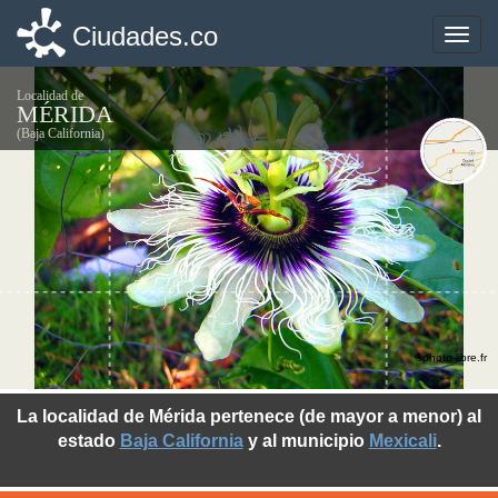
Ciudades.co
Ciudades.co
Toggle
Toggle
naviga
naviga
Localidad de
MÉRIDA
(Baja California)
©photo-libre.fr
La localidad de Mérida pertenece (de mayor a menor) al
estado
Baja California
y al municipio
Mexicali
.