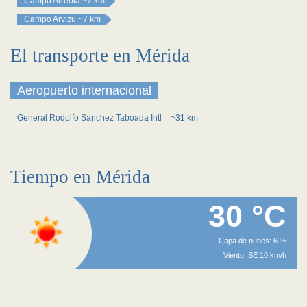
Campo Arreola
~7 km
Campo Arvizu
~7 km
El transporte en Mérida
Aeropuerto internacional
General Rodolfo Sanchez Taboada Intl
~31 km
Tiempo en Mérida
30 °C
Capa de nubes: 6 %
Viento: SE 10 km/h