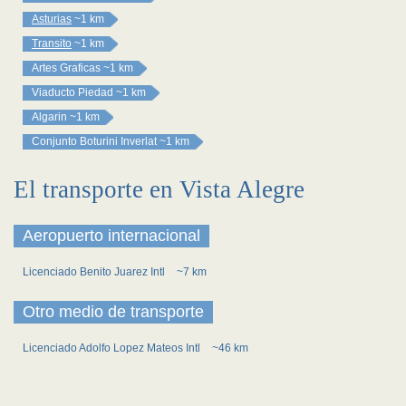
Asturias
~1 km
Transito
~1 km
Artes Graficas
~1 km
Viaducto Piedad
~1 km
Algarin
~1 km
Conjunto Boturini Inverlat
~1 km
El transporte en Vista Alegre
Aeropuerto internacional
Licenciado Benito Juarez Intl
~7 km
Otro medio de transporte
Licenciado Adolfo Lopez Mateos Intl
~46 km