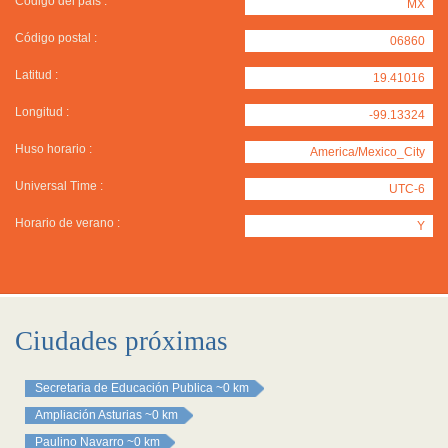
Código del país :
MX
Código postal :
06860
Latitud :
19.41016
Longitud :
-99.13324
Huso horario :
America/Mexico_City
Universal Time :
UTC-6
Horario de verano :
Y
Ciudades próximas
Secretaria de Educación Publica
~0 km
Ampliación Asturias
~0 km
Paulino Navarro
~0 km