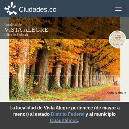
Ciudades.co
Ciudades.co
Toggle
Toggle
naviga
naviga
Localidad de
VISTA ALEGRE
(Distrito Federal)
©photo-libre.fr
La localidad de Vista Alegre pertenece (de mayor a
menor) al estado
Distrito Federal
y al municipio
Cuauhtémoc
.