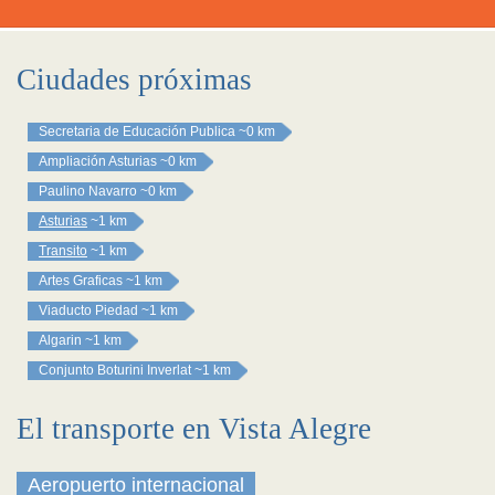
Ciudades próximas
Secretaria de Educación Publica
~0 km
Ampliación Asturias
~0 km
Paulino Navarro
~0 km
Asturias
~1 km
Transito
~1 km
Artes Graficas
~1 km
Viaducto Piedad
~1 km
Algarin
~1 km
Conjunto Boturini Inverlat
~1 km
El transporte en Vista Alegre
Aeropuerto internacional