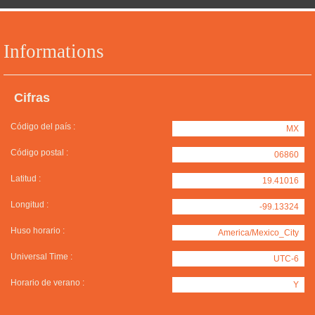
Informations
Cifras
Código del país :
MX
Código postal :
06860
Latitud :
19.41016
Longitud :
-99.13324
Huso horario :
America/Mexico_City
Universal Time :
UTC-6
Horario de verano :
Y