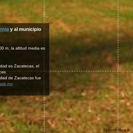
rnia
y al municipio
0 m, la altitud media es
idad es Zacatecas, el
cas.
idad de Zacatecas fue
.gob.mx
©photo-libre.fr