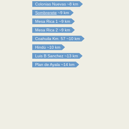
Colonias Nuevas
~8 km
Sombrerete
~9 km
Mesa Rica 1
~9 km
Mesa Rica 2
~9 km
Coahuila Km. 57
~10 km
Hindú
~10 km
Luis B Sanchez
~13 km
Plan de Ayala
~14 km