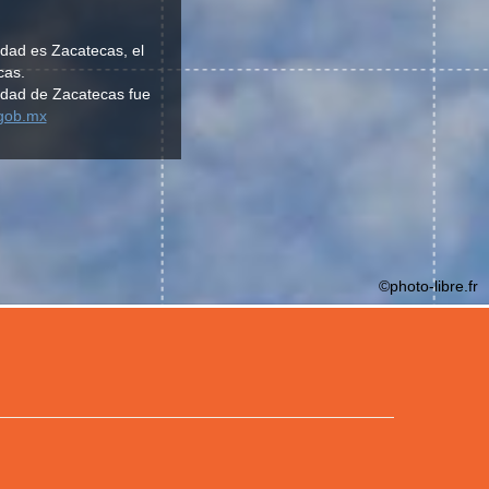
idad es Zacatecas, el
cas.
idad de Zacatecas fue
.gob.mx
©photo-libre.fr