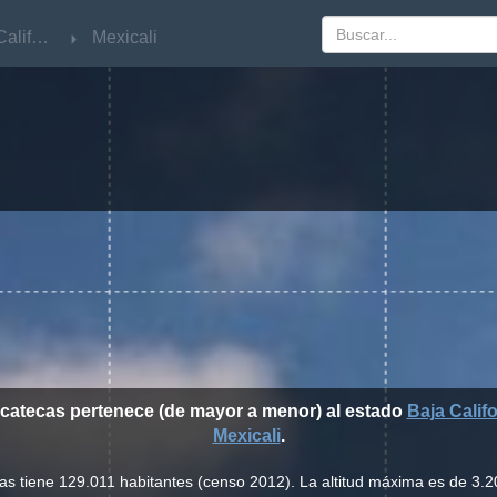
Baja California
Baja California
Mexicali
Mexicali
acatecas pertenece (de mayor a menor) al estado
Baja Califo
Mexicali
.
as tiene 129.011 habitantes (censo 2012). La altitud máxima es de 3.20