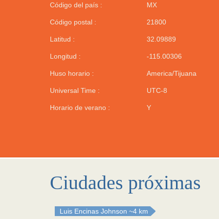
Código del país :
MX
Código postal :
21800
Latitud :
32.09889
Longitud :
-115.00306
Huso horario :
America/Tijuana
Universal Time :
UTC-8
Horario de verano :
Y
Ciudades próximas
Luis Encinas Johnson
~4 km