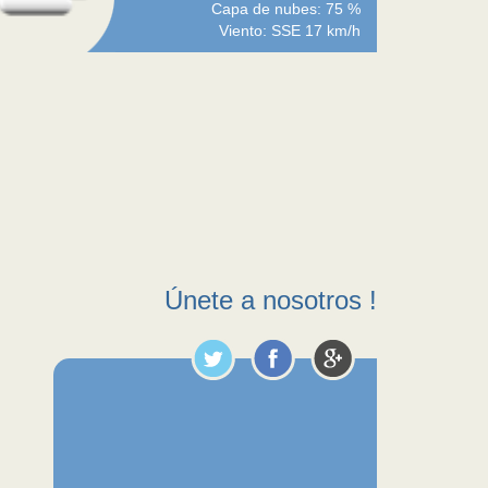
Capa de nubes: 75 %
Viento: SSE 17 km/h
Únete a nosotros !