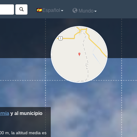
Español
Español
Mundo
Mundo
rnia
y al municipio
0 m, la altitud media es