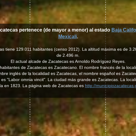
acatecas pertenece (de mayor a menor) al estado
Baja Califo
Mexicali
.
as tiene 129.011 habitantes (censo 2012). La altitud máxima es de 3.20
de 2.496 m.
El actual alcade de Zacatecas es Arnoldo Rodríguez Reyes.
os habitantes de Zacatecas es Zacatecano. El nombre francés de la local
bre inglés de la localidad es Zacatecas, el nombre español es Zacate
 es "Labor omnia vincit". La ciudad más grande es Zacatecas. La local
a en 1823. La página web de Zacatecas es
http://municipiozacatecas