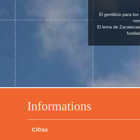
El gentilicio para l
nom
El lema de Zacatecas
fundad
Informations
Cifras