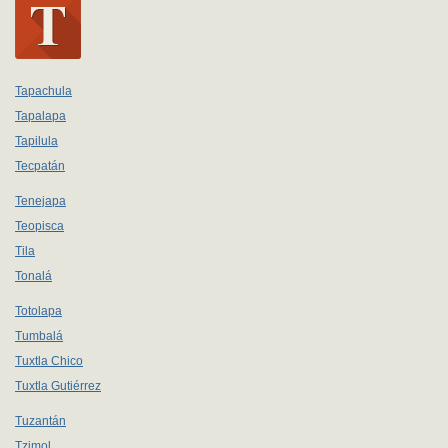
Tapachula
Tapalapa
Tapilula
Tecpatán
Tenejapa
Teopisca
Tila
Tonalá
Totolapa
Tumbalá
Tuxtla Chico
Tuxtla Gutiérrez
Tuzantán
Tzimol