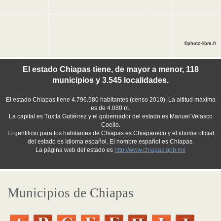
©photo-libre.fr
El estado Chiapas tiene, de mayor a menor, 118
municipios y 3.545 localidades.
El estado Chiapas tiene 4.796.580 habitantes (censo 2010). La altitud máxima
es de 4.080 m.
La capital es Tuxtla Gutiérrez y el gobernador del estado es Manuel Velasco
Coello.
El gentilicio para los habitantes de Chiapas es Chiapaneco y el idioma oficial
del estado es Idioma español. El nombre español es Chiapas.
La página web del estado es
http://www.chiapas.gob.mx
Municipios de Chiapas