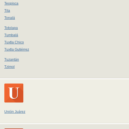
Teopisca
Tila
Tonalá
Totolapa
Tumbalá
Tuxtla Chico
Tuxtla Gutiérrez
Tuzantán
Tzimol
Unión Juárez