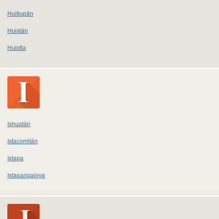
Huitiupán
Huixtán
Huixtla
Ixhuatán
Ixtacomitán
Ixtapa
Ixtapangajoya