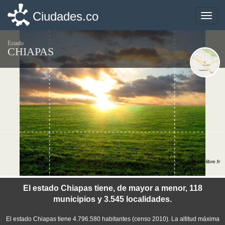
Ciudades.co
Ciudades.co
Toggle
Toggle
naviga
naviga
Estado
CHIAPAS
©photo-libre.fr
El estado Chiapas tiene, de mayor a menor, 118
municipios y 3.545 localidades.
El estado Chiapas tiene 4.796.580 habitantes (censo 2010). La altitud máxima