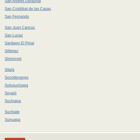
San Andrés Duraznal
San Cristóbal de las Casas
San Fernando
San Juan Cancuc
San Lucas
Santiago El Pinar
Siltepec
Simojovel
Sitalá
Socoltenango
Solosuchiapa
Soyaló
Suchiapa
Suchiate
Sunuapa