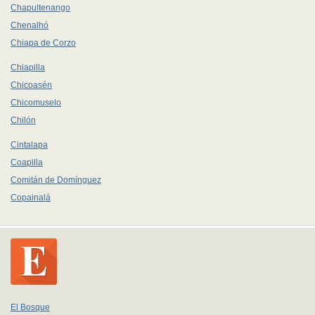
Chapultenango
Chenalhó
Chiapa de Corzo
Chiapilla
Chicoasén
Chicomuselo
Chilón
Cintalapa
Coapilla
Comitán de Domínguez
Copainalá
El Bosque