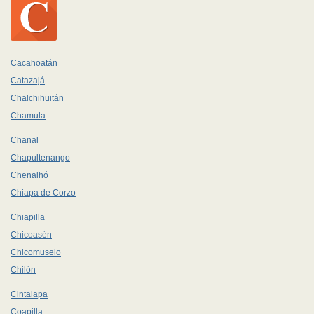
Cacahoatán
Catazajá
Chalchihuitán
Chamula
Chanal
Chapultenango
Chenalhó
Chiapa de Corzo
Chiapilla
Chicoasén
Chicomuselo
Chilón
Cintalapa
Coapilla