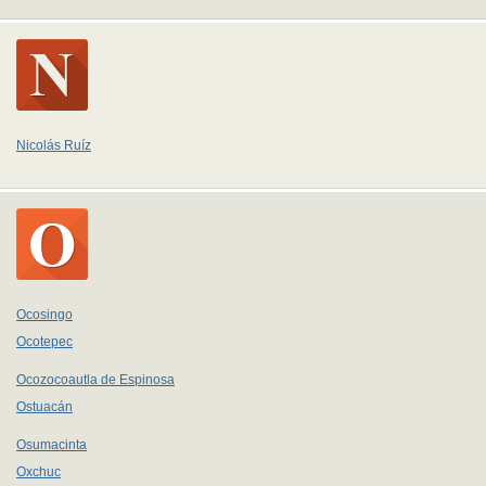
Nicolás Ruíz
Ocosingo
Ocotepec
Ocozocoautla de Espinosa
Ostuacán
Osumacinta
Oxchuc