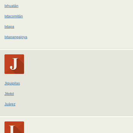
Ixhuatán
Ixtacomitán
Ixtapa
Ixtapangajoya
Jiquipilas
Jitotol
Juárez