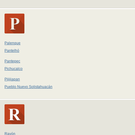
Palenque
Pantelhó
Pantepec
Pichucalco
Pijijiapan
Pueblo Nuevo Solistahuacán
Rayón