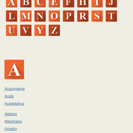
Acacoyagua
Acala
Acapetahua
Aldama
Altamirano
Amatán