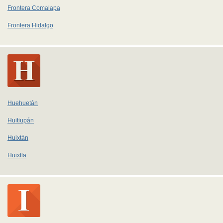
Frontera Comalapa
Frontera Hidalgo
Huehuetán
Huitiupán
Huixtán
Huixtla