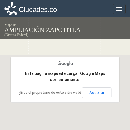
Ciudades.co
Ciudades.co
Toggle
Toggle
naviga
naviga
Mapa de
AMPLIACIÓN ZAPOTITLA
(Distrito Federal)
Esta página no puede cargar Google Maps
Esta página no puede cargar Google Maps
correctamente.
correctamente.
Aceptar
Aceptar
¿Eres el propietario de este sitio web?
¿Eres el propietario de este sitio web?