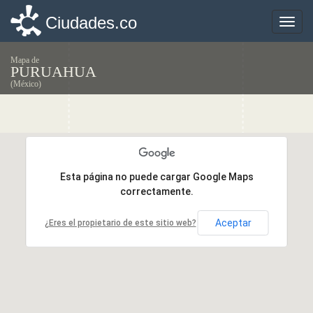
Ciudades.co
Ciudades.co
Toggle
Toggle
naviga
naviga
Mapa de
PURUAHUA
(México)
Esta página no puede cargar Google Maps
Esta página no puede cargar Google Maps
correctamente.
correctamente.
Aceptar
Aceptar
¿Eres el propietario de este sitio web?
¿Eres el propietario de este sitio web?