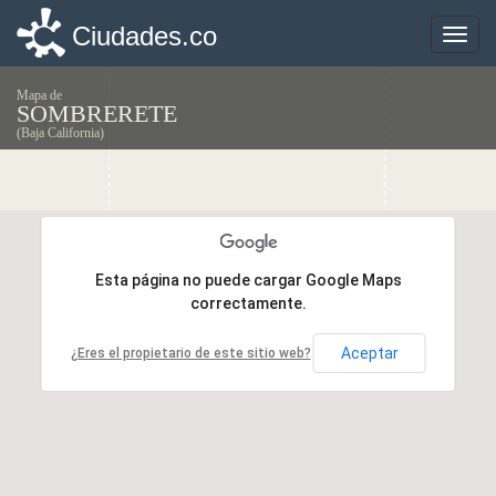
Ciudades.co
Ciudades.co
Toggle
Toggle
naviga
naviga
Mapa de
SOMBRERETE
(Baja California)
Esta página no puede cargar Google Maps
Esta página no puede cargar Google Maps
correctamente.
correctamente.
Aceptar
Aceptar
¿Eres el propietario de este sitio web?
¿Eres el propietario de este sitio web?