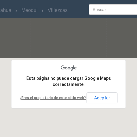
uahua
uahua
Meoqui
Meoqui
Villezcas
Villezcas
Esta página no puede cargar Google Maps
Esta página no puede cargar Google Maps
correctamente.
correctamente.
Aceptar
Aceptar
¿Eres el propietario de este sitio web?
¿Eres el propietario de este sitio web?