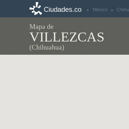
Ciudades.co
Ciudades.co
México
México
Chih
Chih
Mapa de
VILLEZCAS
(Chihuahua)