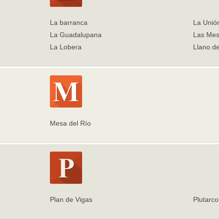
La barranca
La Unión
La Guadalupana
Las Me
La Lobera
Llano d
Mesa del Río
Plan de Vigas
Plutarc