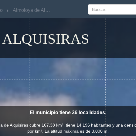
co
co
Almoloya de Alquisiras
Almoloya de Alquisiras
 ALQUISIRAS
El municipio tiene 36 localidades.
ya de Alquisiras cubre 167,38 km², tiene 14.196 habitantes y una densi
por km². La altitud máxima es de 3.000 m.