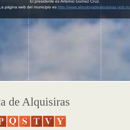
El presidente es Artemio Gomez Cruz.
La página web del municipio es
http://www.almoloyadealquisiras.gob.m
 de Alquisiras