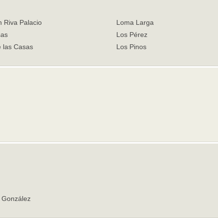
 Riva Palacio
Loma Larga
sas
Los Pérez
e las Casas
Los Pinos
o González