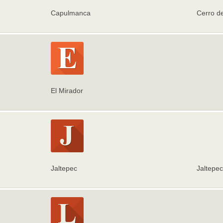
Capulmanca
Cerro d
El Mirador
Jaltepec
Jaltepec