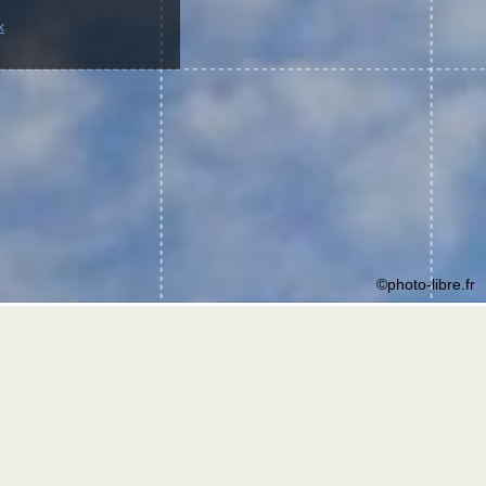
x
©photo-libre.fr