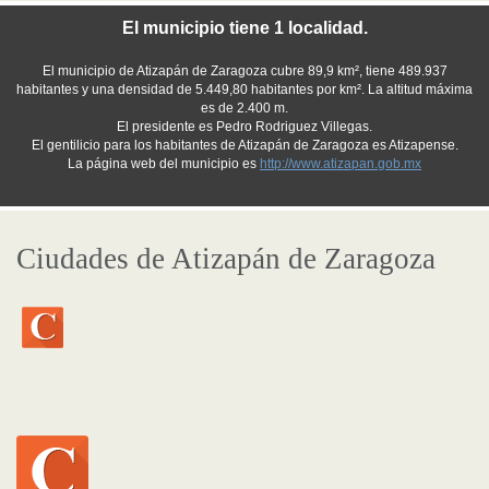
El municipio tiene 1 localidad.
El municipio de Atizapán de Zaragoza cubre 89,9 km², tiene 489.937
habitantes y una densidad de 5.449,80 habitantes por km². La altitud máxima
es de 2.400 m.
El presidente es Pedro Rodriguez Villegas.
El gentilicio para los habitantes de Atizapán de Zaragoza es Atizapense.
La página web del municipio es
http://www.atizapan.gob.mx
Ciudades de Atizapán de Zaragoza