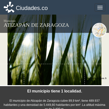
Ciudades.co
Ciudades.co
Toggle
Toggle
naviga
naviga
Municipio
ATIZAPÁN DE ZARAGOZA
©photo-libre.fr
El municipio tiene 1 localidad.
El municipio de Atizapán de Zaragoza cubre 89,9 km², tiene 489.937
habitantes y una densidad de 5.449,80 habitantes por km². La altitud máxima