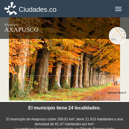
Ciudades.co
Ciudades.co
Toggle
Toggle
naviga
naviga
Municipio
AXAPUSCO
©photo-libre.fr
El municipio tiene 24 localidades.
El municipio de Axapusco cubre 269,01 km², tiene 21.915 habitantes y una
densidad de 81,47 habitantes por km².