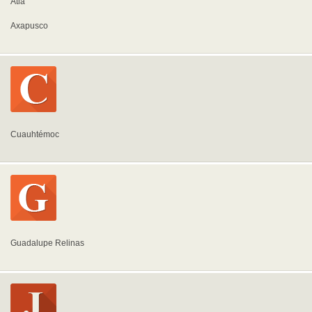
Atla
Axapusco
Cuauhtémoc
Guadalupe Relinas