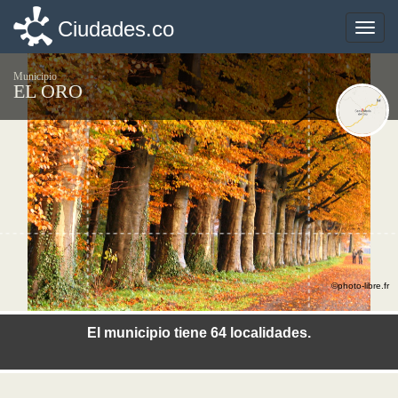
Ciudades.co
Ciudades.co
Toggle
Toggle
naviga
naviga
Municipio
EL ORO
©photo-libre.fr
El municipio tiene 64 localidades.