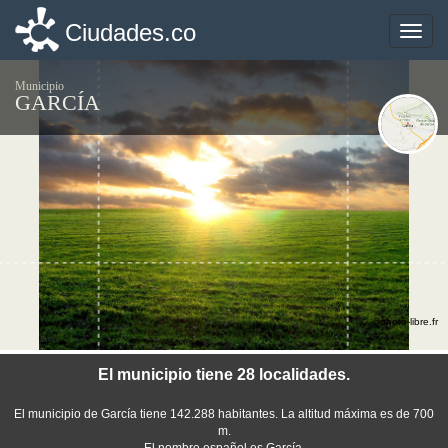
Ciudades.co
Ciudades.co
Toggle
Toggle
naviga
naviga
Municipio
GARCÍA
©photo-libre.fr
El municipio tiene 28 localidades.
El municipio de García tiene 142.288 habitantes. La altitud máxima es de 700
m.