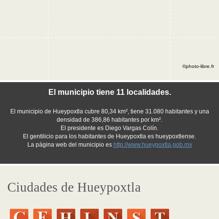
©photo-libre.fr
El municipio tiene 11 localidades.
El municipio de Hueypoxtla cubre 80,34 km², tiene 31.080 habitantes y una
densidad de 386,86 habitantes por km².
El presidente es Diego Vargas Colín.
El gentilicio para los habitantes de Hueypoxtla es hueypoxtlense.
La página web del municipio es
http://www.hueypoxtla.gob.mx
Ciudades de Hueypoxtla