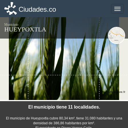
Ciudades.co
Ciudades.co
Toggle
Toggle
naviga
naviga
Municipio
HUEYPOXTLA
©photo-libre.fr
El municipio tiene 11 localidades.
El municipio de Hueypoxtla cubre 80,34 km², tiene 31.080 habitantes y una
densidad de 386,86 habitantes por km².