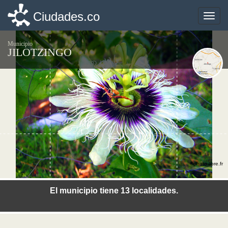
Ciudades.co
Ciudades.co
Toggle
Toggle
naviga
naviga
Municipio
JILOTZINGO
©photo-libre.fr
El municipio tiene 13 localidades.