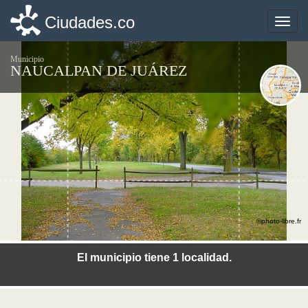
Ciudades.co
Ciudades.co
Toggle
Toggle
naviga
naviga
Municipio
NAUCALPAN DE JUÁREZ
©photo-libre.fr
El municipio tiene 1 localidad.