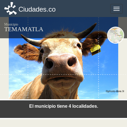
Ciudades.co
Ciudades.co
Toggle
Toggle
naviga
naviga
Municipio
TEMAMATLA
©photo-libre.fr
El municipio tiene 4 localidades.