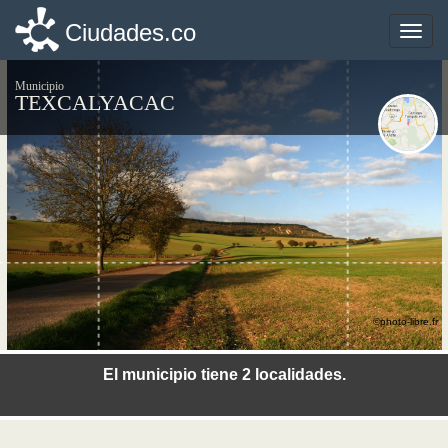
Ciudades.co
Ciudades.co
Toggle
Toggle
naviga
naviga
Municipio
TEXCALYACAC
©photo-libre.fr
El municipio tiene 2 localidades.