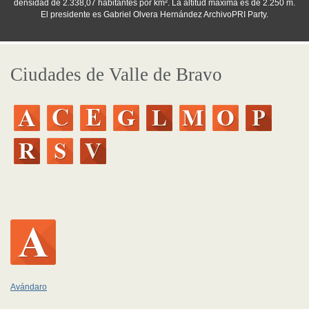
densidad de 2.338,07 habitantes por km². La altitud máxima es de 2.250 m.
El presidente es Gabriel Olvera Hernández ArchivoPRI Party.
Ciudades de Valle de Bravo
Avándaro