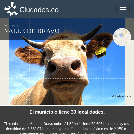
Ciudades.co
Ciudades.co
Toggle
Toggle
naviga
naviga
Municipio
VALLE DE BRAVO
©photo-libre.fr
El municipio tiene 30 localidades.
El municipio de Valle de Bravo cubre 31,52 km², tiene 73.696 habitantes y una
densidad de 2.338,07 habitantes por km². La altitud máxima es de 2.250 m.