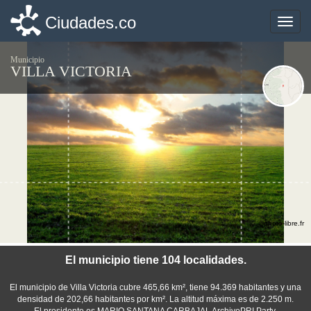
Ciudades.co
Ciudades.co
Toggle
Toggle
naviga
naviga
Municipio
VILLA VICTORIA
©photo-libre.fr
El municipio tiene 104 localidades.
El municipio de Villa Victoria cubre 465,66 km², tiene 94.369 habitantes y una
densidad de 202,66 habitantes por km². La altitud máxima es de 2.250 m.