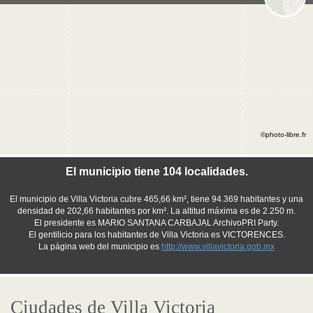
©photo-libre.fr
El municipio tiene 104 localidades.
El municipio de Villa Victoria cubre 465,66 km², tiene 94.369 habitantes y una
densidad de 202,66 habitantes por km². La altitud máxima es de 2.250 m.
El presidente es MARIO SANTANA CARBAJAL ArchivoPRI Party.
El gentilicio para los habitantes de Villa Victoria es VICTORENCES.
La página web del municipio es
http://www.villavictoria.gob.mx
Ciudades de Villa Victoria