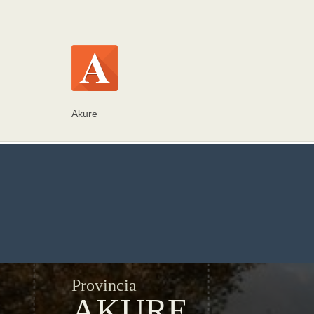
Akure
Provincia
AKURE