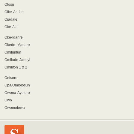
Ofosu
Oike-Anifor
Ojadale
Oke-Ala
Oke-Idanre
Okedo -Manare
Omifunfun
Omilade-Januyi
Omilifon 1 & 2
Onisere
Opa/Omiolosun
Owena-Ayetoro
Owo
Owomofewa