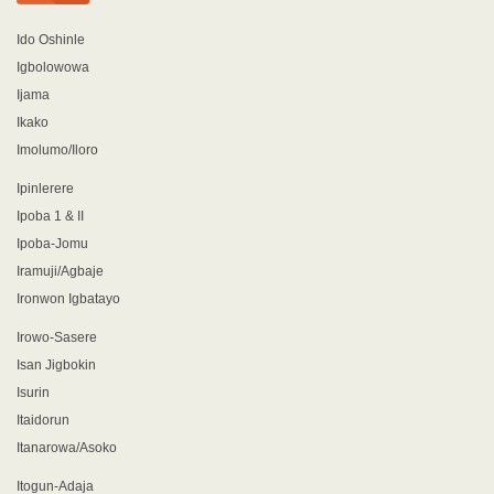
Ido Oshinle
Igbolowowa
Ijama
Ikako
Imolumo/Iloro
Ipinlerere
Ipoba 1 & II
Ipoba-Jomu
Iramuji/Agbaje
Ironwon Igbatayo
Irowo-Sasere
Isan Jigbokin
Isurin
Itaidorun
Itanarowa/Asoko
Itogun-Adaja