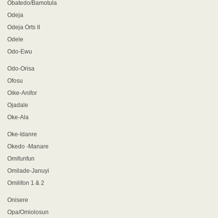
Obatedo/Bamotula
Odeja
Odeja Orts II
Odele
Odo-Ewu
Odo-Orisa
Ofosu
Oike-Anifor
Ojadale
Oke-Ala
Oke-Idanre
Okedo -Manare
Omifunfun
Omilade-Januyi
Omilifon 1 & 2
Onisere
Opa/Omiolosun