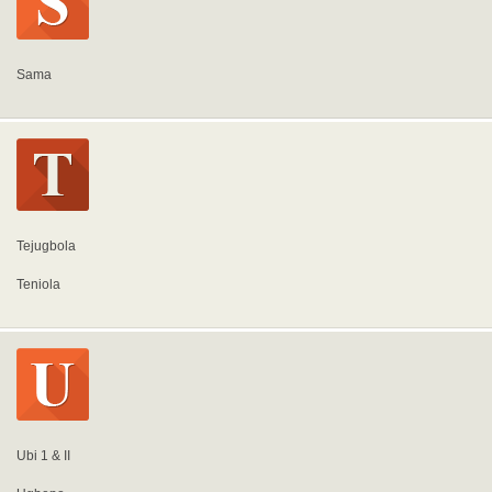
Sama
Tejugbola
Teniola
Ubi 1 & II