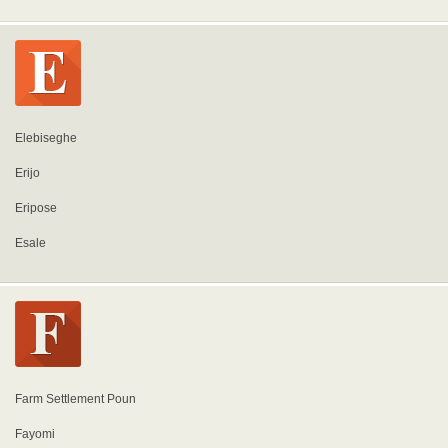
Elebiseghe
Erijo
Eripose
Esale
Farm Settlement Poun
Fayomi