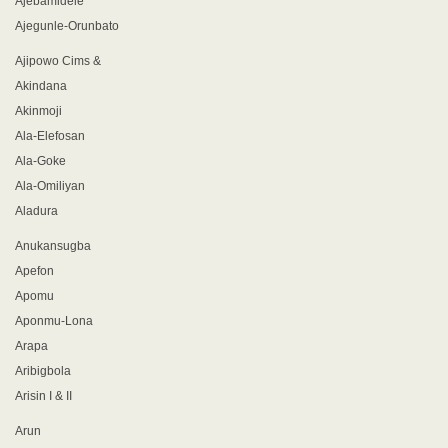
Ajebamidele
Ajegunle-Orunbato
Ajipowo Cims &
Akindana
Akinmoji
Ala-Elefosan
Ala-Goke
Ala-Omiliyan
Aladura
Anukansugba
Apefon
Apomu
Aponmu-Lona
Arapa
Aribigbola
Arisin I & II
Arun