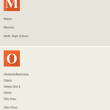
Malan
Meromi
Meth. High School
Obatedo/Bamotula
Odeja
Odeja Orts II
Odele
Odo-Ewu
Odo-Orisa