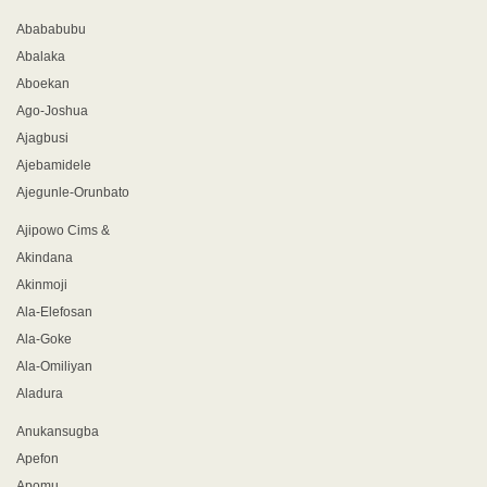
Abababubu
Abalaka
Aboekan
Ago-Joshua
Ajagbusi
Ajebamidele
Ajegunle-Orunbato
Ajipowo Cims &
Akindana
Akinmoji
Ala-Elefosan
Ala-Goke
Ala-Omiliyan
Aladura
Anukansugba
Apefon
Apomu