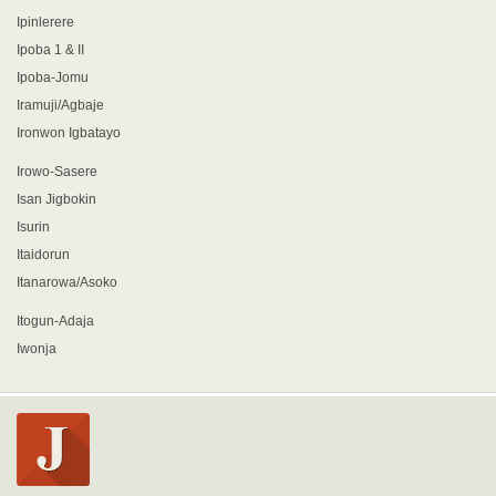
Ipinlerere
Ipoba 1 & II
Ipoba-Jomu
Iramuji/Agbaje
Ironwon Igbatayo
Irowo-Sasere
Isan Jigbokin
Isurin
Itaidorun
Itanarowa/Asoko
Itogun-Adaja
Iwonja