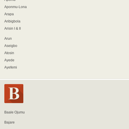
Aponmu-Lona
Arapa
Aribigbola
Arisin I & II
Arun
Aseigbo
Atosin
Ayede
Ayefemi
Baale Ojumu
Bajare