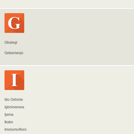
Gbalegi
Geberiwojo
Ido Oshinle
Igbolowowa
Ijama
Ikako
Imolumo/Iloro