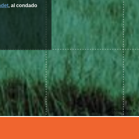
ndet
, al condado
©photo-libre.fr