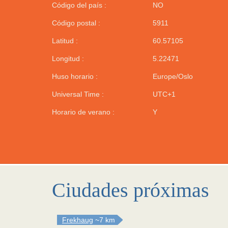
Código del país :
NO
Código postal :
5911
Latitud :
60.57105
Longitud :
5.22471
Huso horario :
Europe/Oslo
Universal Time :
UTC+1
Horario de verano :
Y
Ciudades próximas
Frekhaug
~7 km