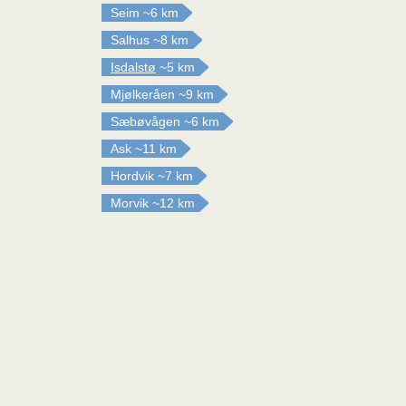
Seim
~6 km
Salhus
~8 km
Isdalstø
~5 km
Mjølkeråen
~9 km
Sæbøvågen
~6 km
Ask
~11 km
Hordvik
~7 km
Morvik
~12 km