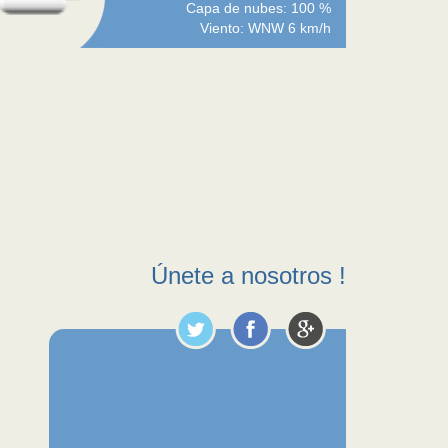
Capa de nubes: 100 %
Viento: WNW 6 km/h
Únete a nosotros !