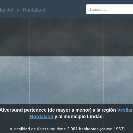
landet
landet
Hordaland
Hordaland
 Alversund pertenece (de mayor a menor) a la región
Vestla
Hordaland
y al municipio Lindås.
La localidad de Alversund tiene 2.081 habitantes (censo 1963).