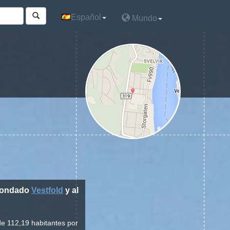
Español
Español
Mundo
Mundo
 condado
Vestfold
y al
de 112,19 habitantes por