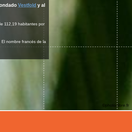
 condado
Vestfold
y al
de 112,19 habitantes por
l. El nombre francés de la
©photo-libre.fr