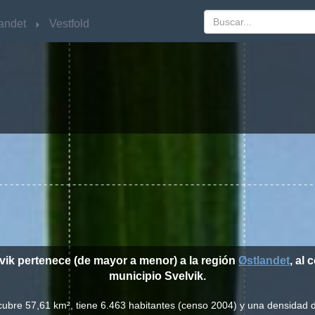
andet
andet
Vestfold
Vestfold
lvik pertenece (de mayor a menor) a la región
Østlandet
, al
municipio Svelvik.
 cubre 57,61 km², tiene 6.463 habitantes (censo 2004) y una densidad 