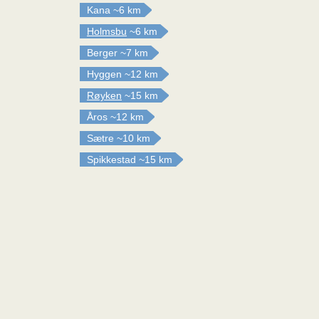
Kana
~6 km
Holmsbu
~6 km
Berger
~7 km
Hyggen
~12 km
Røyken
~15 km
Åros
~12 km
Sætre
~10 km
Spikkestad
~15 km