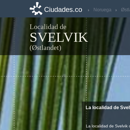
Ciudades.co
Ciudades.co
Noruega
Noruega
Østl
Østl
Localidad de
SVELVIK
(Østlandet)
La localidad de Sve
La localidad de Svelvik