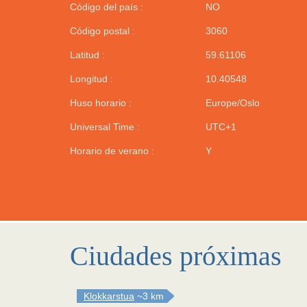
Código del país :
NO
Código postal :
3060
Latitud :
59.61106
Longitud :
10.40548
Huso horario :
Europe/Oslo
Universal Time :
UTC+1
Horario de verano :
Y
Ciudades próximas
Klokkarstua
~3 km