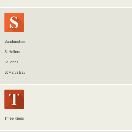
Sandringham
St Heliers
St Johns
St Marys Bay
Three Kings