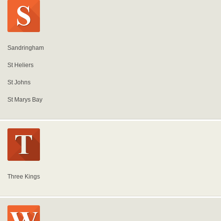
Sandringham
St Heliers
St Johns
St Marys Bay
Three Kings