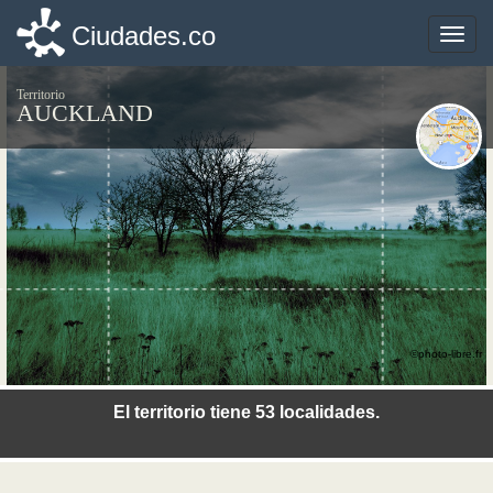
Ciudades.co
Ciudades.co
Toggle
Toggle
naviga
naviga
Territorio
AUCKLAND
©photo-libre.fr
El territorio tiene 53 localidades.