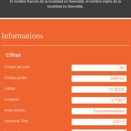
El nombre francés de la localidad es Geersdijk, el nombre inglés de la
localidad es Geersdijk.
Informations
Cifras
Código del país :
NL
Código postal :
4494-NA
Latitud :
51.56530
Longitud :
3.77407
Huso horario :
Europe/Amsterdam
Universal Time :
UTC+1