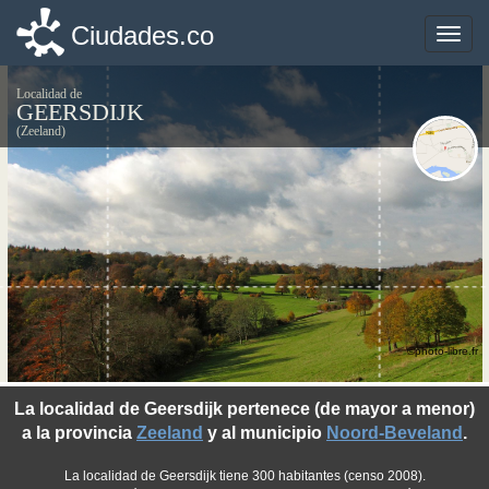
Ciudades.co
Ciudades.co
Toggle
Toggle
naviga
naviga
Localidad de
GEERSDIJK
(Zeeland)
©photo-libre.fr
La localidad de Geersdijk pertenece (de mayor a menor)
a la provincia
Zeeland
y al municipio
Noord-Beveland
.
La localidad de Geersdijk tiene 300 habitantes (censo 2008).