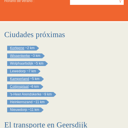
Horario de verano :
Y
Ciudades próximas
Kortgene
~2 km
Wissenkerke
~3 km
Wolphaartsdijk
~5 km
Lewedorp
~7 km
Kamperland
~5 km
Colijnsplaat
~6 km
's-Heer Arendskerke
~9 km
Heinkenszand
~11 km
Nieuwdorp
~11 km
El transporte en Geersdijk