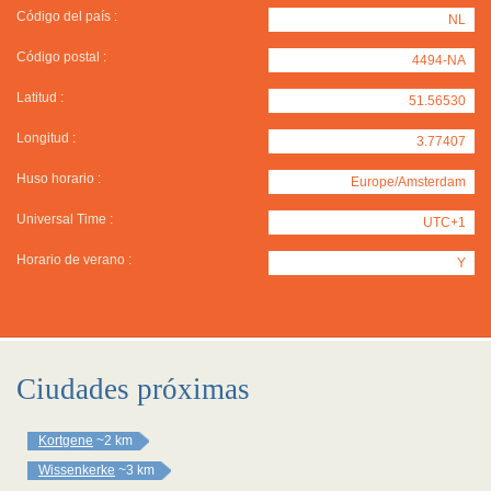
Código del país :
NL
Código postal :
4494-NA
Latitud :
51.56530
Longitud :
3.77407
Huso horario :
Europe/Amsterdam
Universal Time :
UTC+1
Horario de verano :
Y
Ciudades próximas
Kortgene
~2 km
Wissenkerke
~3 km