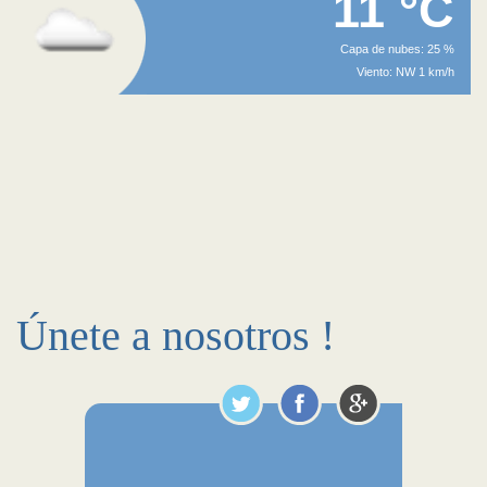
11 °C
Capa de nubes: 25 %
Viento: NW 1 km/h
Únete a nosotros !