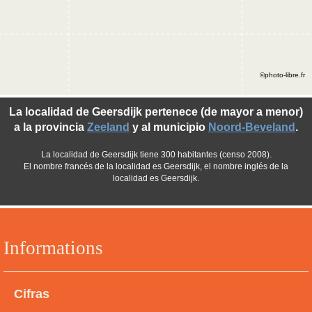
©photo-libre.fr
La localidad de Geersdijk pertenece (de mayor a menor)
a la provincia
Zeeland
y al municipio
Noord-Beveland
.
La localidad de Geersdijk tiene 300 habitantes (censo 2008).
El nombre francés de la localidad es Geersdijk, el nombre inglés de la
localidad es Geersdijk.
Informations
Cifras