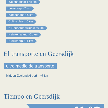
Wolphaartsdijk
~5 km
Lewedorp
~7 km
Kamperland
~5 km
Colijnsplaat
~6 km
's-Heer Arendskerke
~9 km
Heinkenszand
~11 km
Nieuwdorp
~11 km
El transporte en Geersdijk
Otro medio de transporte
Midden-Zeeland Airport
~7 km
Tiempo en Geersdijk