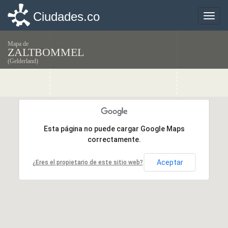
Ciudades.co
Ciudades.co
Toggle
Toggle
naviga
naviga
Mapa de
ZALTBOMMEL
(Gelderland)
Esta página no puede cargar Google Maps
Esta página no puede cargar Google Maps
correctamente.
correctamente.
Aceptar
Aceptar
¿Eres el propietario de este sitio web?
¿Eres el propietario de este sitio web?