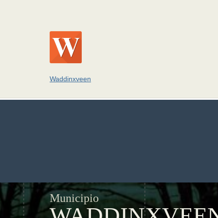
Waddinxveen
Municipio
WADDINXVEE