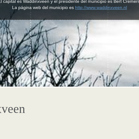
l capital es Waddinxveen y el presidente del municipio es Bert Cremer
La página web del municipio es
http://www.waddinxveen.nl
xveen