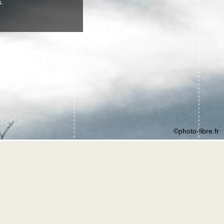
s.
©photo-libre.fr