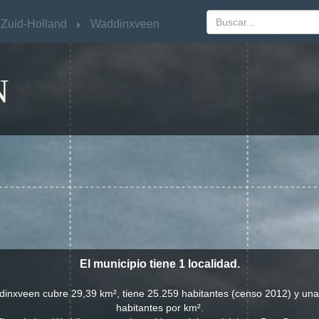
Zuid-Holland
Zuid-Holland
Waddinxveen
Waddinxveen
N
El municipio tiene 1 localidad.
dinxveen cubre 29,39 km², tiene 25.259 habitantes (censo 2012) y un
habitantes por km².