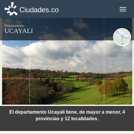
Ciudades.co
Ciudades.co
Toggle
Toggle
naviga
naviga
Departamento
UCAYALI
©photo-libre.fr
El departamento Ucayali tiene, de mayor a menor, 4
provincias y 12 localidades.