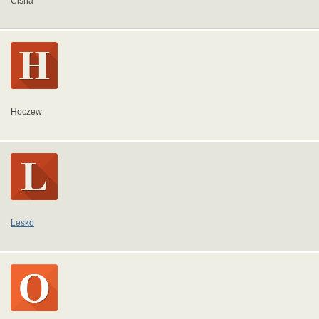
Cisna
Hoczew
Lesko