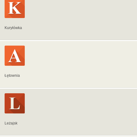
Kuryłówka
Łętownia
Leżajsk