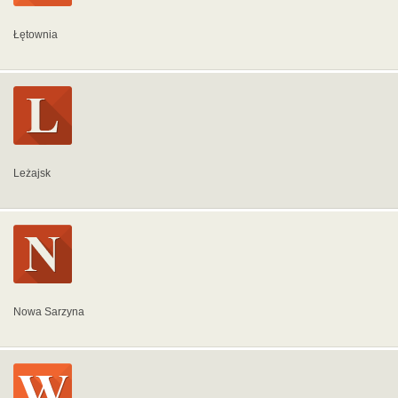
Łętownia
Leżajsk
Nowa Sarzyna