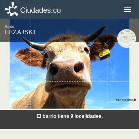
Ciudades.co
Ciudades.co
Toggle
Toggle
naviga
naviga
Barrio
LEŻAJSKI
©photo-libre.fr
El barrio tiene 9 localidades.