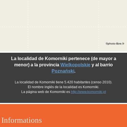
©photo-libre.fr
La localidad de Komorniki pertenece (de mayor a
menor) a la provincia
Wielkopolskie
y al barrio
Poznański
.
La localidad de Komorniki tiene 5.420 habitantes (censo 2010).
El nombre inglés de la localidad es Komorniki.
La página web de Komorniki es
http://www.komorniki.pl
Informations