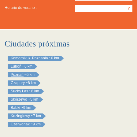
Horario de verano :
Y
Ciudades próximas
Komorniki k. Poznania
~0 km
Luboń
~6 km
Poznań
~5 km
Czapury
~8 km
Suchy Las
~8 km
Skórzewo
~5 km
Babki
~9 km
Koziegłowy
~7 km
Czerwonak
~9 km