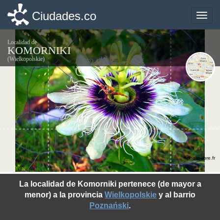
Ciudades.co
Ciudades.co
Toggle
Toggle
naviga
naviga
Localidad de
KOMORNIKI
(Wielkopolskie)
©photo-libre.fr
La localidad de Komorniki pertenece (de mayor a
menor) a la provincia
Wielkopolskie
y al barrio
Poznański
.