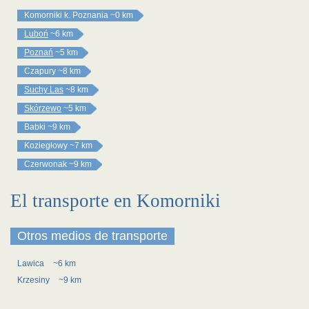
Komorniki k. Poznania
~0 km
Luboń
~6 km
Poznań
~5 km
Czapury
~8 km
Suchy Las
~8 km
Skórzewo
~5 km
Babki
~9 km
Koziegłowy
~7 km
Czerwonak
~9 km
El transporte en Komorniki
Otros medios de transporte
Lawica
~6 km
Krzesiny
~9 km