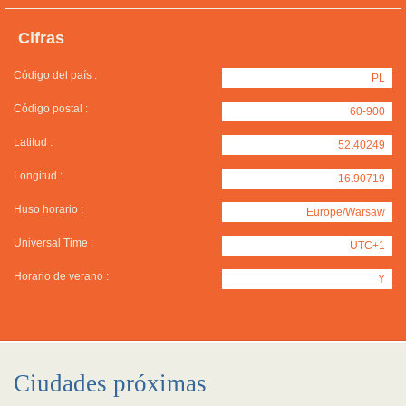
Cifras
Código del país :
PL
Código postal :
60-900
Latitud :
52.40249
Longitud :
16.90719
Huso horario :
Europe/Warsaw
Universal Time :
UTC+1
Horario de verano :
Y
Ciudades próximas