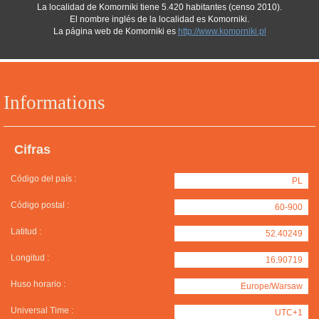
La localidad de Komorniki tiene 5.420 habitantes (censo 2010).
El nombre inglés de la localidad es Komorniki.
La página web de Komorniki es
http://www.komorniki.pl
Informations
Cifras
Código del país :
PL
Código postal :
60-900
Latitud :
52.40249
Longitud :
16.90719
Huso horario :
Europe/Warsaw
Universal Time :
UTC+1